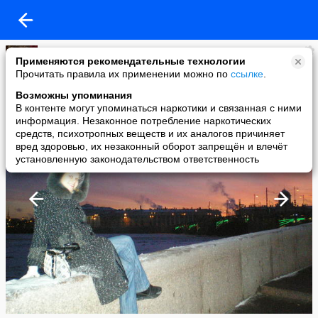
Танечка
Применяются рекомендательные технологии
added a photo
Прочитать правила их применении можно по
ссылке
.
13 Jan в 21:13
Возможны упоминания
В контенте могут упоминаться наркотики и связанная с ними
информация. Незаконное потребление наркотических
средств, психотропных веществ и их аналогов причиняет
вред здоровью, их незаконный оборот запрещён и влечёт
установленную законодательством ответственность