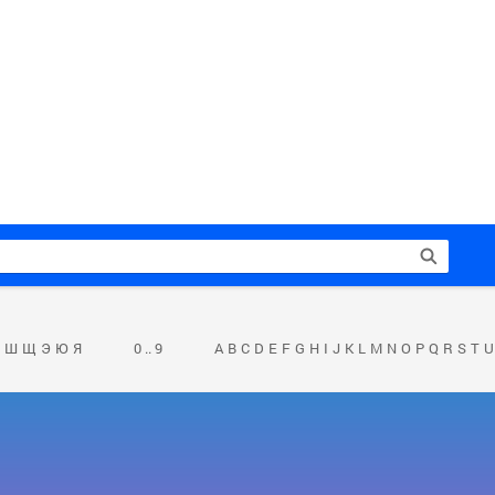
Ш
Щ
Э
Ю
Я
0 .. 9
A
B
C
D
E
F
G
H
I
J
K
L
M
N
O
P
Q
R
S
T
U