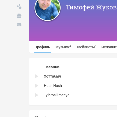
Тимофей Жуков
Профиль
Музыка
Плейлисты
Исполни
4
1
Название
Хоттабыч
Hush Hush
Ty brosil menya