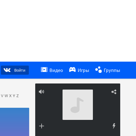
Видео
Игры
Группы
Войти
V
W
X
Y
Z