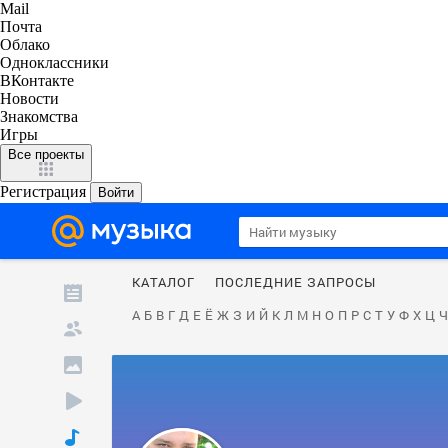
Mail
Почта
Облако
Одноклассники
ВКонтакте
Новости
Знакомства
Игры
Все проекты
Регистрация
Войти
КАТАЛОГ
ПОСЛЕДНИЕ ЗАПРОСЫ
А
Б
В
Г
Д
Е
Ё
Ж
З
И
Й
К
Л
М
Н
О
П
Р
С
Т
У
Ф
Х
Ц
Ч