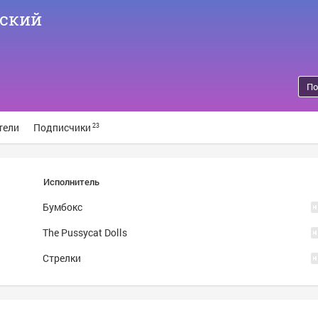
ский
По
тели
Подписчики
23
Исполнитель
Бумбокс
The Pussycat Dolls
Стрелки