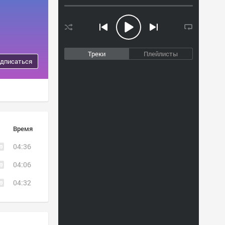
Треки
Плейлисты
дписаться
Время
04:36
04:06
04:32