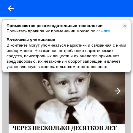
Роман Романов
Применяются рекомендательные технологии
added a photo
Прочитать правила их применении можно по
ссылке
.
12 Oct в 03:25
Возможны упоминания
В контенте могут упоминаться наркотики и связанная с ними
информация. Незаконное потребление наркотических
средств, психотропных веществ и их аналогов причиняет
вред здоровью, их незаконный оборот запрещён и влечёт
установленную законодательством ответственность