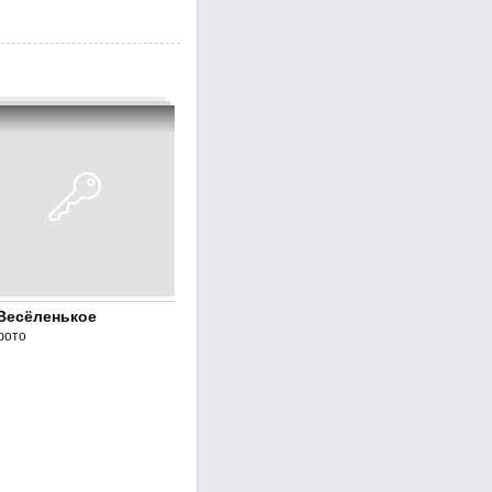
Весёленькое
фото