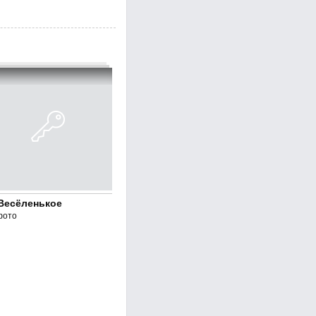
Весёленькое
фото