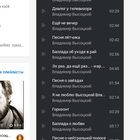
p rock
Диалог у телевизора
03:29
Владимир Высоцкий
Ещё не вечер
02:44
k
Владимир Высоцкий
Песня лётчика
02:42
Владимир Высоцкий
writer
russian
Баллада об уходе в рай
02:56
Владимир Высоцкий
Эх раз, да ещё раз... - wap.kengu.ru
04:45
Владимир Высоцкий
е плейлисты
Песня о звёздах
01:54
Владимир Высоцкий
Я не люблю Высоцкий Владимир
02:14
Владимир Высоцкий
Горизонт
03:29
Владимир Высоцкий
Баллада о любви
12
5.8 K
05:17
Владимир Высоцкий
Владимир Высоцкий (избраное)
Песня о нейтральной полосе