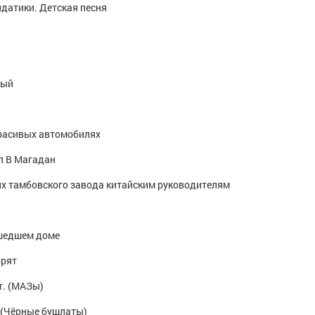
датики. Детская песня
ный
красивых автомобилях
л В Магадан
х тамбовского завода китайским руководителям
сшедшем доме
орят
т. (МАЗы)
 (Чёрные бушлаты)