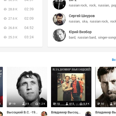
russian rock
rock
russian
po
02:39
28.8 K
Сергей Шнуров
02:09
27.6 K
russian
ska
russian rock
roc
04:52
26.8 K
Юрий Визбор
03:24
25.3 K
bard
russian bard
singer-song
Вс
K
19
15
1.2 K
18
615
9.9 K
50
4
Высоцкий В.С. -1980 - Последний концерт
Влвдимир Высоцкий-Я первый раз в Италии.1979.