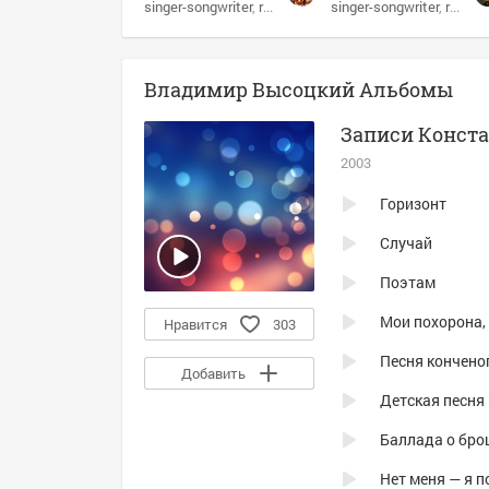
singer-songwriter
russian bard
singer-songwriter
bard
russian bard
Владимир Высоцкий Альбомы
Записи Конст
2003
Горизонт
Случай
Поэтам
Мои похорона,
Нравится
303
Песня кончено
Добавить
Детская песня
Баллада о бро
Нет меня — я 