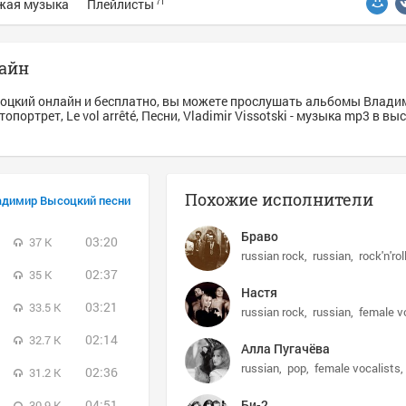
жая музыка
Плейлисты
71
айн
оцкий онлайн и бесплатно, вы можете прослушать альбомы Влади
ортрет, Le vol arrêté, Песни, Vladimir Vissotski - музыка mp3 в вы
Похожие исполнители
адимир Высоцкий песни
Браво
03:20
37 K
russian rock
russian
rock'n'rol
02:37
35 K
Настя
03:21
33.5 K
russian rock
russian
female v
02:14
32.7 K
Алла Пугачёва
russian
pop
female vocalists
02:36
31.2 K
04:51
Би-2
30.9 K