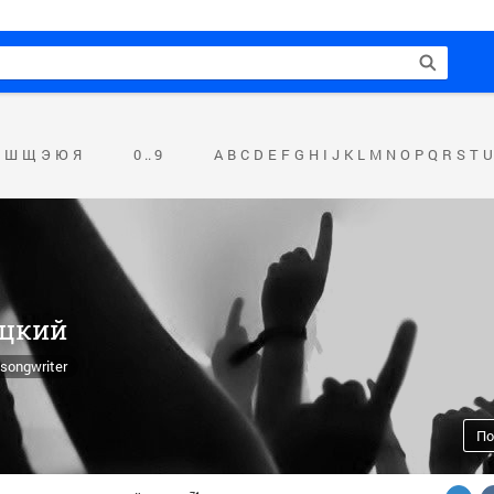
Ш
Щ
Э
Ю
Я
0 .. 9
A
B
C
D
E
F
G
H
I
J
K
L
M
N
O
P
Q
R
S
T
U
оцкий
-songwriter
По