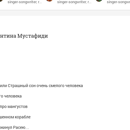
singer-songwriter
bard
russian bard
singer-songwriter
bard
russian bard
singer-songwr
bard
антина Мустафиди
 или Страшный сон очень смелого человека
го человека
 про мангустов
шенном корабле
покинул Расею…