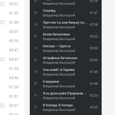
01:19
Владимир Высоцкий
03:31
Гололёд
01:37
01:03
Владимир Высоцкий
01:26
Протопи ты мне баньку по-белому
07:38
Владимир Высоцкий
02:07
Белое безмолвие
03:22
Владимир Высоцкий
02:16
Москва — Одесса
03:00
02:47
Владимир Высоцкий
Штрафные батальоны
04:31
02:52
Владимир Высоцкий
01:24
Она живёт в Париже
01:49
Владимир Высоцкий
03:40
К вершине
01:45
Владимир Высоцкий
01:29
Я из дела ушёл (Пророков нет)
02:23
01:21
Владимир Высоцкий
В Холода, В Холода
02:41
02:25
Владимир Высоцкий
03:19