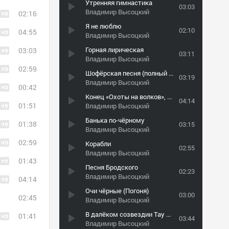
Утренняя гимнастика
03:03
Владимир Высоцкий
02:16
Я не люблю
02:10
04:55
Владимир Высоцкий
Горная лирическая
03:03
03:11
Владимир Высоцкий
02:59
Шофёрская песня (полный вариант)
03:19
Владимир Высоцкий
00:42
Конец «Охоты на волков», или Охота с вертолётов
04:14
01:51
Владимир Высоцкий
Банька по-чёрному
01:38
03:15
Владимир Высоцкий
02:59
Корабли
02:55
Владимир Высоцкий
01:43
Песня Бродского
02:23
Владимир Высоцкий
04:14
Очи чёрные (Погоня)
03:00
02:45
Владимир Высоцкий
В далёком созвездии Тау Кита
01:41
03:44
Владимир Высоцкий