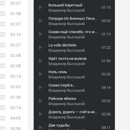
02:07
Большой Каретный
01:15
Владимир Высоцкий
01:58
Попурри Из Военных Песен: Звёзды, Песня О Госпитале, Он Не Вернулся Из Боя, Ш...
05:02
Владимир Высоцкий
02:07
Скажи ещё спасибо, что живой...
01:13
02:10
Владимир Высоцкий
02:27
La voile déchirée
01:22
Владимир Высоцкий
02:08
Идёт охота на волков
01:40
Владимир Высоцкий
02:08
Ноль семь
02:30
02:19
Владимир Высоцкий
Скажи Серёга...
02:02
04:14
Владимир Высоцкий
01:56
Райские яблоки
05:52
Владимир Высоцкий
02:14
Дорога, дорога — счёта нет шагам…
02:06
Владимир Высоцкий
04:05
Две судьбы
08:11
04:06