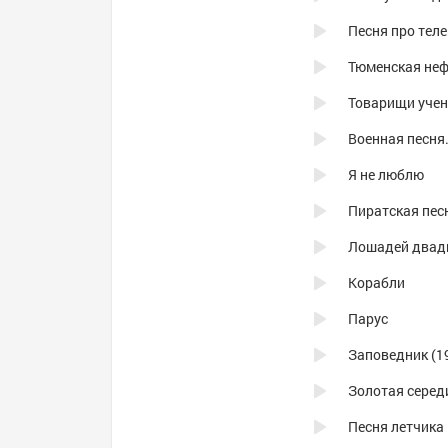
Песня про тел
Тюменская не
Товарищи уче
Военная песня
Я не люблю
Пиратская пес
Лошадей двадц
Корабли
Парус
Заповедник (1
Золотая серед
Песня летчика