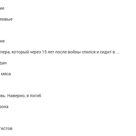
ие
дливые
не
Песня про снайпера, который через 15 лет после войны спился и сидит в ресторане
адан
 мяса
вь. Наверно, я погиб
фона
гистов