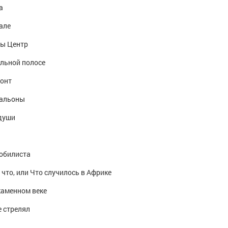
а
але
пы Центр
альной полосе
ронт
альоны
души
обилиста
 что, или Что случилось в Африке
каменном веке
е стрелял