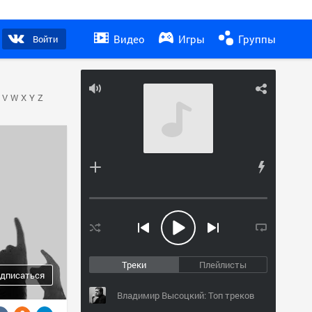
Видео
Игры
Группы
Войти
V
W
X
Y
Z
Треки
Плейлисты
дписаться
Владимир Высоцкий: Топ треков