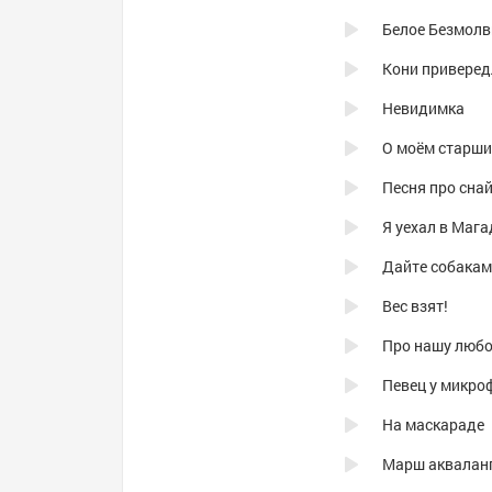
Белое Безмолв
Кони привере
Невидимка
О моём старши
Я уехал в Маг
Дайте собакам
Вес взят!
Про нашу любо
Певец у микро
На маскараде
Марш аквалан