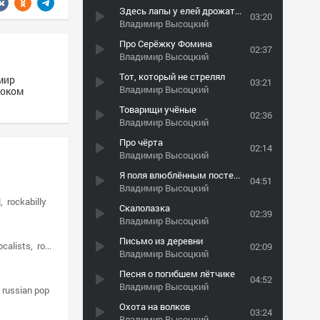
Здесь лапы у елей дрожат на ветру
03:20
Владимир Высоцкий
Про Серёжку Фомина
02:37
Владимир Высоцкий
Тот, который не стрелял
мир
03:21
Владимир Высоцкий
соком
Товарищи учёные
02:36
Владимир Высоцкий
Про чёрта
02:14
Владимир Высоцкий
Я поля влюблённым постелю
04:51
Владимир Высоцкий
l
rockabilly
Скалолазка
02:39
Владимир Высоцкий
Письмо из деревни
ocalists
rock
02:09
Владимир Высоцкий
Песня о погибшем лётчике
04:52
Владимир Высоцкий
russian pop
Охота на волков
03:24
Владимир Высоцкий