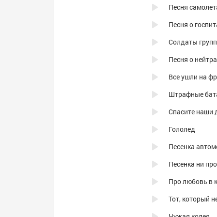
Песня самолет
Песня о госпит
Солдаты груп
Песня о нейтр
Все ушли на ф
Штрафные бат
Спасите наши 
Гололед
Песенка автом
Песенка ни про
Про любовь в 
Тот, который н
Чужая колея