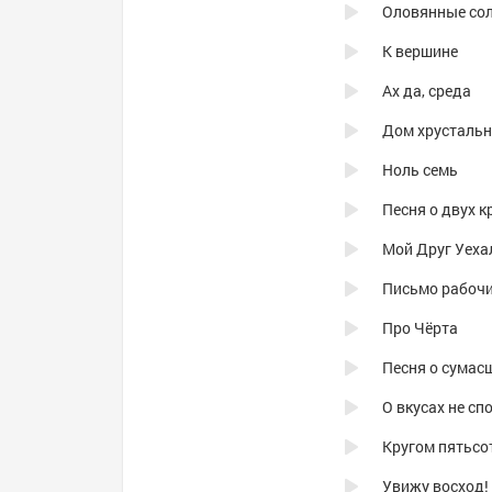
Оловянные сол
К вершине
Ах да, среда
Дом хрусталь
Ноль семь
Песня о двух 
Мой Друг Уеха
Письмо рабочи
Про Чёрта
Песня о сума
О вкусах не сп
Кругом пятьсо
Увижу восход!