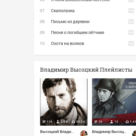
Скалолазка
Письмо из деревни
Песня о погибшем лётчике
Охота на волков
Владимир Высоцкий Плейлисты
116
2.9 K
56.2 K
29
13
1.4 
Высоцкий Владимир Семенович
Владимир Высоцкий – Песни О Войне (2002)