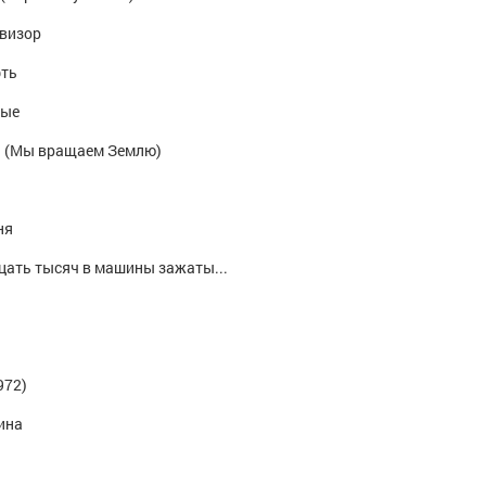
евизор
фть
ные
. (Мы вращаем Землю)
ня
ать тысяч в машины зажаты...
972)
ина