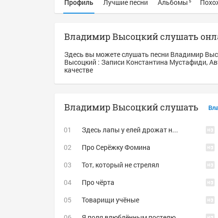
Профиль
Лучшие песни
Альбомы
Похо
5
Владимир Высоцкий слушать онл
Здесь вы можете слушать песни Владимир Выс
Высоцкий : Записи Константина Мустафиди, Автоп
качестве
Владимир Высоцкий слушать
Вл
Здесь лапы у елей дрожат на ветру
Про Серёжку Фомина
Тот, который не стрелял
Про чёрта
Товарищи учёные
Я поля влюблённым постелю