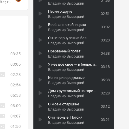
01:55
iter
russian bard
bard
Владимир Высоцкий
Песня о друге
02:51
Владимир Высоцкий
Весёлая покойницкая
03:02
Владимир Высоцкий
Он не вернулся из боя
03:20
Владимир Высоцкий
Прерванный полёт
04:38
03:35
Владимир Высоцкий
03:06
У неё всё своё — и бельё, и жильё…
03:18
Владимир Высоцкий
02:28
Кони привередливые
05:38
Владимир Высоцкий
02:54
Дом хрустальный на горе для неё
02:28
06:58
Владимир Высоцкий
О моём старшине
03:09
03:12
Владимир Высоцкий
04:07
Очи чёрные. Погоня
03:21
Владимир Высоцкий
01:50