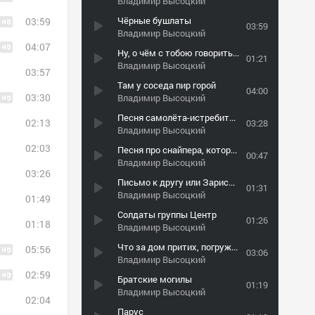
Владимир Высоцкий
Чёрные бушлаты
03:59
03:59
Владимир Высоцкий
04:07
Ну, о чём с тобою говорить!…
01:21
Владимир Высоцкий
03:57
Там у соседа пир горой
04:00
03:30
Владимир Высоцкий
Песня самолёта-истребителя
02:13
03:28
Владимир Высоцкий
02:03
Песня про снайпера, который через 15 лет после войны спился и сидит в ресторане
00:47
Владимир Высоцкий
03:26
Письмо к другу или Зарисовка о Париже
01:31
Владимир Высоцкий
01:49
Солдаты группы Центр
01:26
01:18
Владимир Высоцкий
Что за дом притих, погружён во мрак...
05:56
03:06
Владимир Высоцкий
02:59
Братские могилы
01:19
Владимир Высоцкий
02:04
Парус