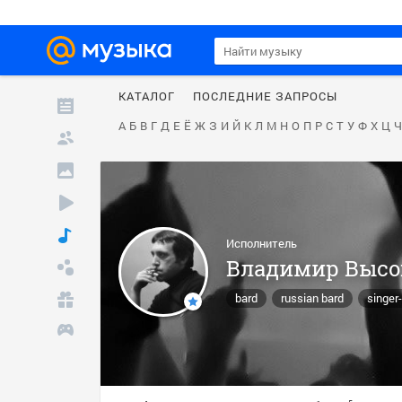
КАТАЛОГ
ПОСЛЕДНИЕ ЗАПРОСЫ
А
Б
В
Г
Д
Е
Ё
Ж
З
И
Й
К
Л
М
Н
О
П
Р
С
Т
У
Ф
Х
Ц
Ч
Исполнитель
Владимир Выс
bard
russian bard
singer