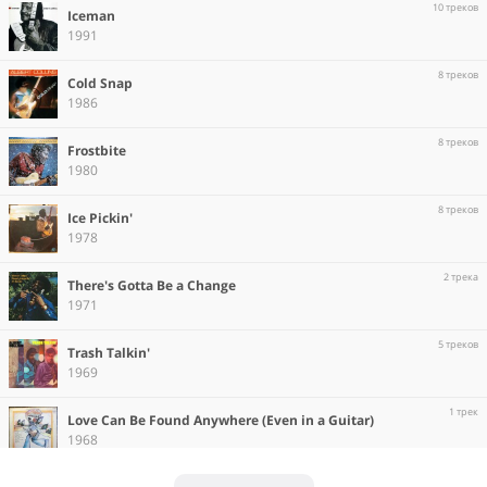
10 треков
Iceman
1991
8 треков
Cold Snap
1986
8 треков
Frostbite
1980
8 треков
Ice Pickin'
1978
2 трека
There's Gotta Be a Change
1971
5 треков
Trash Talkin'
1969
1 трек
Love Can Be Found Anywhere (Even in a Guitar)
1968