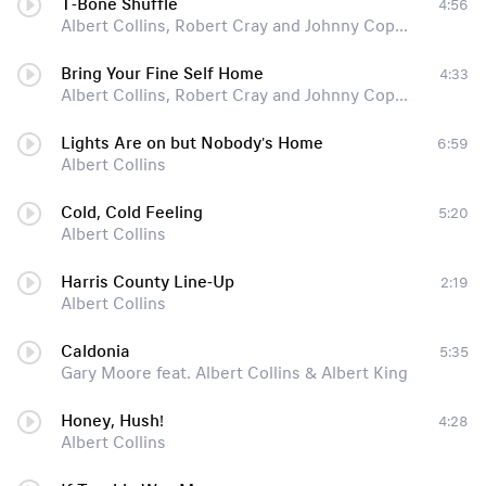
T-Bone Shuffle
4:56
Albert Collins, Robert Cray and Johnny Copeland
Bring Your Fine Self Home
4:33
Albert Collins, Robert Cray and Johnny Copeland
Lights Are on but Nobody's Home
6:59
Albert Collins
Cold, Cold Feeling
5:20
Albert Collins
Harris County Line-Up
2:19
Albert Collins
Caldonia
5:35
Gary Moore feat. Albert Collins & Albert King
Honey, Hush!
4:28
Albert Collins