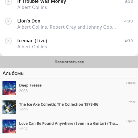
If Trouble Was Money
9:23
Albert Collins
Lion's Den
4:00
Albert Collins, Robert Cray and Johnny Copeland
Iceman (Live)
4:30
Albert Collins
Посмотреть все
Альбомы
3 трека
Deep Freeze
2008
1 трек
The Ice Axe Cometh: The Collection 1978-86
1999
2 трека
Love Can Be Found Anywhere (Even in a Guitar) / Trash Talkin'
1997