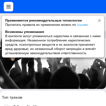
Применяются рекомендательные технологии
Прочитать правила их применении можно по
Каталог
Рекомендации
ссылке
.
Возможны упоминания
В контенте могут упоминаться наркотики и связанная с ними
информация. Незаконное потребление наркотических
средств, психотропных веществ и их аналогов причиняет
Albert Collins
вред здоровью, их незаконный оборот запрещён и влечёт
установленную законодательством ответственность
blues, blues rock, guitar
Топ треков