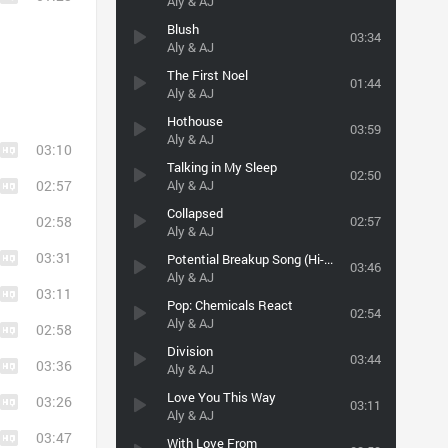
Aly & AJ
Blush
03:34
Aly & AJ
The First Noel
01:44
Aly & AJ
Hothouse
03:59
Aly & AJ
03:10
Talking in My Sleep
02:50
02:57
Aly & AJ
Collapsed
02:58
02:57
Aly & AJ
03:31
Potential Breakup Song (Hi-Grand UP Remix Radio Edit)
03:46
Aly & AJ
03:11
Pop: Chemicals React
02:54
Aly & AJ
02:58
Division
03:44
03:36
Aly & AJ
Love You This Way
03:26
03:11
Aly & AJ
03:47
With Love From