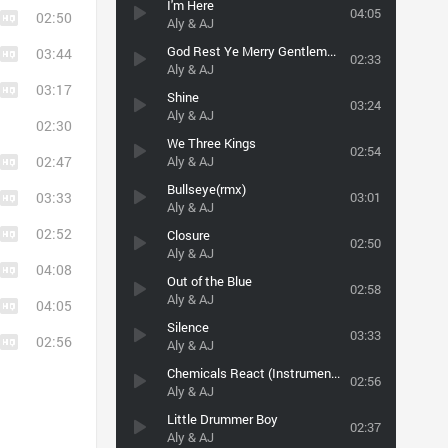
I'm Here
04:05
02:50
Aly & AJ
God Rest Ye Merry Gentlemen
03:44
02:33
Aly & AJ
03:17
Shine
03:24
Aly & AJ
02:30
We Three Kings
02:54
02:47
Aly & AJ
Bullseye(rmx)
03:33
03:01
Aly & AJ
02:52
Closure
02:50
Aly & AJ
04:08
Out of the Blue
02:58
Aly & AJ
04:05
Silence
03:33
02:56
Aly & AJ
Chemicals React (Instrumental)
02:56
Aly & AJ
Little Drummer Boy
02:37
Aly & AJ