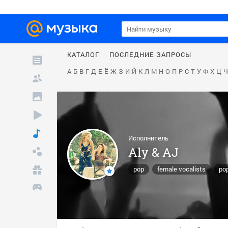
КАТАЛОГ
ПОСЛЕДНИЕ ЗАПРОСЫ
А
Б
В
Г
Д
Е
Ё
Ж
З
И
Й
К
Л
М
Н
О
П
Р
С
Т
У
Ф
Х
Ц
Ч
Исполнитель
Aly & AJ
pop
female vocalists
po