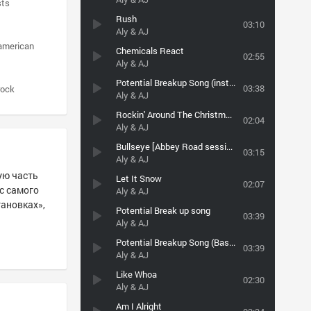
sts
Rush
03:10
Aly & AJ
american
Chemicals React
02:55
Aly & AJ
Potential Breakup Song (instrumental)
03:38
rock
Aly & AJ
Rockin' Around The Christmas Tree
02:04
Aly & AJ
Bullseye [Abbey Road sessions] (2007)
03:15
Aly & AJ
шую часть
Let It Snow
02:07
 с самого
Aly & AJ
тановках»,
Potential Break up song
03:39
Aly & AJ
Potential Breakup Song (BassBoosted by Mr.Tiger)
03:39
Aly & AJ
Like Whoa
02:30
Aly & AJ
Am I Alright