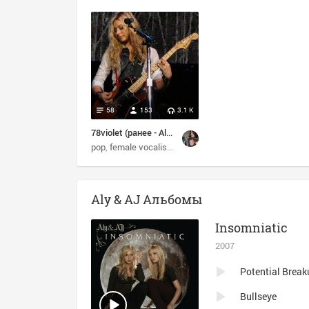
58
153
3.1 K
78violet (ранее - Aly & AJ Michalka)
pop
female vocalists
pop rock
rock
Aly & AJ Альбомы
Insomniatic
2007
Potential Brea
Bullseye