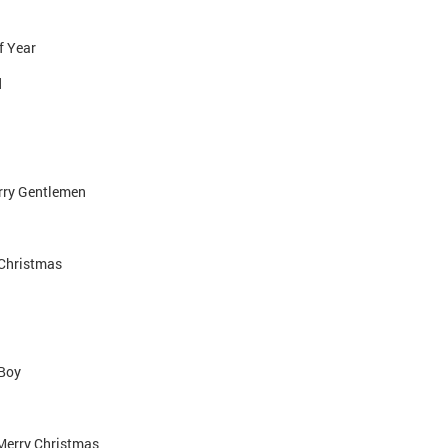
f Year
d
rry Gentlemen
 Christmas
 Boy
Merry Christmas