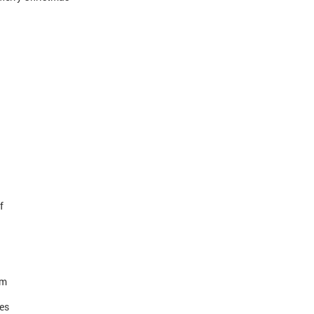
f
em
es