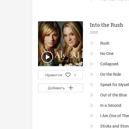
Into the Rush
2005
Rush
No One
Collapsed
On the Ride
Нравится
1
Speak for Mysel
Добавить
Out of the Blue
In a Second
I Am One of Th
Sticks and Ston