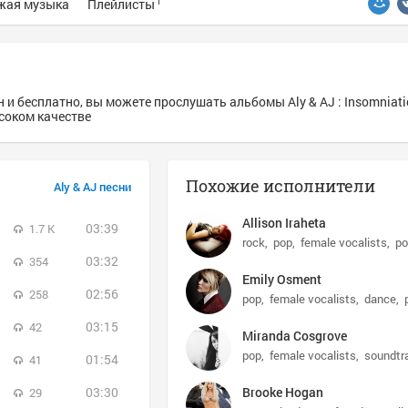
жая музыка
Плейлисты
1
 и бесплатно, вы можете прослушать альбомы Aly & AJ : Insomniatic
высоком качестве
Похожие исполнители
Aly & AJ песни
Allison Iraheta
03:39
1.7 K
rock
pop
female vocalists
po
03:32
354
Emily Osment
02:56
258
pop
female vocalists
dance
03:15
42
Miranda Cosgrove
pop
female vocalists
soundtr
01:54
41
03:30
Brooke Hogan
29