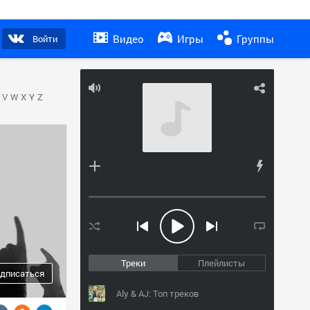
Видео
Игры
Группы
Войти
V
W
X
Y
Z
Треки
Плейлисты
дписаться
Aly & AJ: Топ треков