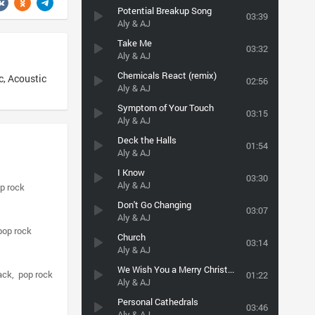
Potential Breakup Song
03:39
Aly & AJ
Take Me
03:32
Aly & AJ
Chemicals React (remix)
, Acoustic
02:56
Aly & AJ
Symptom of Your Touch
03:15
Aly & AJ
Deck the Halls
01:54
Aly & AJ
I Know
03:30
Aly & AJ
p rock
Don't Go Changing
03:07
Aly & AJ
pop rock
Church
03:14
Aly & AJ
We Wish You a Merry Christmas
ack
pop rock
01:22
Aly & AJ
Personal Cathedrals
03:46
Aly & AJ