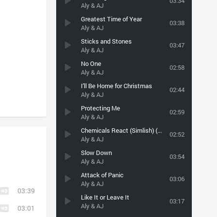
03:34
Aly & AJ
Greatest Time of Year
03:38
Aly & AJ
Sticks and Stones
03:47
Aly & AJ
No One
02:58
Aly & AJ
I'll Be Home for Christmas
02:44
Aly & AJ
Protecting Me
02:59
Aly & AJ
Chemicals React (Simlish) (OST The Sims 2 Pets)
02:52
Aly & AJ
Slow Down
03:54
Aly & AJ
Attack of Panic
03:06
Aly & AJ
03:39
Like It or Leave It
03:17
Aly & AJ
03:01