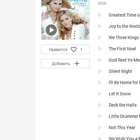
2006
Greatest Time o
Joy to the Worl
We Three Kings
The First Noel
Нравится
1
God Rest Ye Me
Добавить
Silent Night
I'll Be Home for
Let It Snow
Deck the Halls
Little Drummer
Not This Year
We Wish You a 