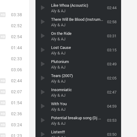
Like Whoa (Acoustic)
02:44
Aly & AJ
03:38
There Will Be Blood (Instrumental)
02:58
Aly & AJ
02:52
On the Ride
03:31
02:54
Aly & AJ
01:44
Lost Cause
03:15
Aly & AJ
02:33
Plutonium
03:49
Aly & AJ
03:06
Tears (2007)
02:05
02:44
Aly & AJ
Insomniatic
02:07
02:47
Aly & AJ
01:54
With You
04:59
Aly & AJ
02:36
Potential breakup song (Dj WooGy remix)
03:53
Aly & AJ
03:24
Listen!!!
03:50
01:23