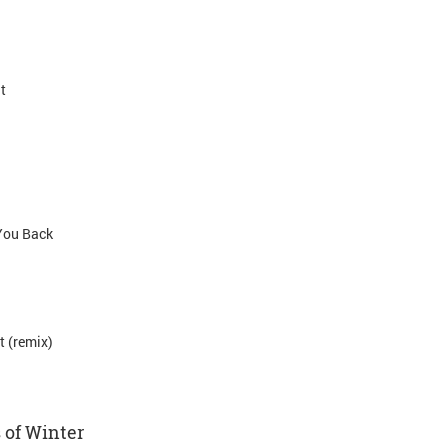
It
 You Back
 (remix)
 of Winter