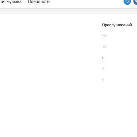
ая музыка
Плейлисты
Прослушиваний
20
18
8
2
2