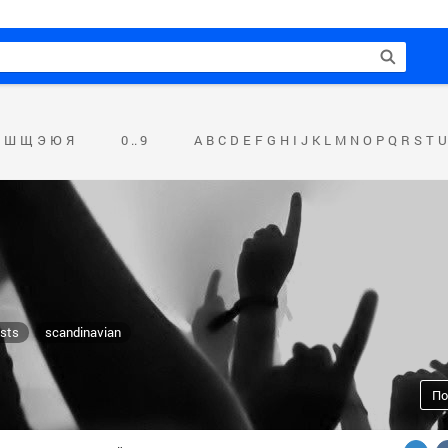
Ш
Щ
Э
Ю
Я
0 .. 9
A
B
C
D
E
F
G
H
I
J
K
L
M
N
O
P
Q
R
S
T
U
ists
scandinavian
По