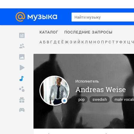
КАТАЛОГ
ПОСЛЕДНИЕ ЗАПРОСЫ
А
Б
В
Г
Д
Е
Ё
Ж
З
И
Й
К
Л
М
Н
О
П
Р
С
Т
У
Ф
Х
Ц
Ч
Исполнитель
Andreas Weise
pop
swedish
male vocal