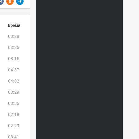
Время
03:28
03:25
03:16
04:37
04:02
03:29
03:35
02:18
02:29
03:41