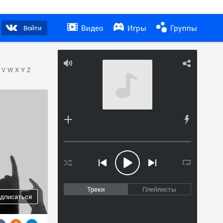
Видео
Игры
Группы
Войти
V
W
X
Y
Z
Треки
Плейлисты
дписаться