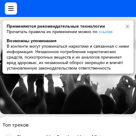
Применяются рекомендательные технологии
Прочитать правила их применении можно по
Каталог
Рекомендации
ссылке
.
Возможны упоминания
В контенте могут упоминаться наркотики и связанная с ними
информация. Незаконное потребление наркотических
средств, психотропных веществ и их аналогов причиняет
Andy Blueman
вред здоровью, их незаконный оборот запрещён и влечёт
установленную законодательством ответственность
uplifting trance, trance, melodic trance, epic trance
Топ треков