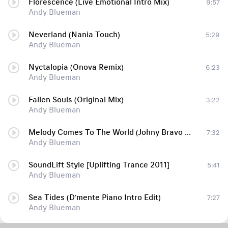
Florescence (Live Emotional Intro Mix)
9:57
Andy Blueman
Neverland (Nania Touch)
5:29
Andy Blueman
Nyctalopia (Onova Remix)
6:23
Andy Blueman
Fallen Souls (Original Mix)
3:22
Andy Blueman
Melody Comes To The World (Johny Bravo Mashup / Edit) (One Of Lasting Recording Mixes Of Genium Of Uplifting Trance Music ANDY BLUEMAN)
7:32
Andy Blueman
SoundLift Style [Uplifting Trance 2011]
5:41
Andy Blueman
Sea Tides (D'mente Piano Intro Edit)
7:27
Andy Blueman