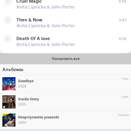
Cruel Magic
3:43
Anita Lipnicka & John Porter
Then & Now
3:47
Anita Lipnicka & John Porter
Death Of A love
5:16
Anita Lipnicka & John Porter
Посмотреть все
Альбомы
1 трек
Goodbye
2008
1 трек
Inside Story
2005
8 треков
Nieprzyzwoite piosenki
2003