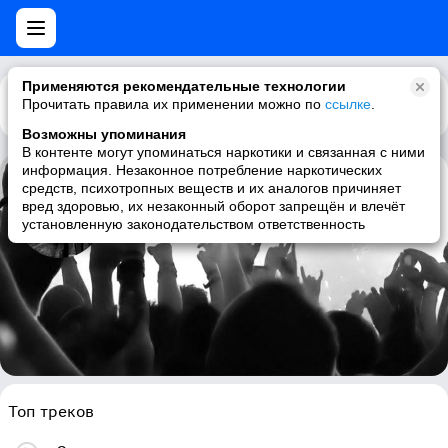
Применяются рекомендательные технологии
Прочитать правила их применении можно по
Каталог
Рекомендации
ссылке
.
Возможны упоминания
В контенте могут упоминаться наркотики и связанная с ними
информация. Незаконное потребление наркотических
средств, психотропных веществ и их аналогов причиняет
Anita Lipnicka & John Porter
вред здоровью, их незаконный оборот запрещён и влечёт
установленную законодательством ответственность
female vocalists, pop, rock, polish
Топ треков