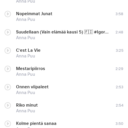
Anna Puu
Nopeimmat Junat
3:58
Anna Puu
Suudellaan (Vain elämää kausi 5) 🇫🇮 #IgorBoycov ⏩ vk.com/club44290270
2:48
Anna Puu
C'est La Vie
3:25
Anna Puu
Mestaripiirros
2:29
Anna Puu
Onnen viipaleet
2:53
Anna Puu
Riko minut
2:54
Anna Puu
Kolme pientä sanaa
3:50