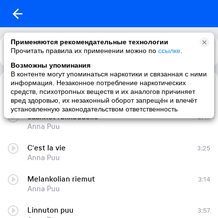
Применяются рекомендательные технологии
Прочитать правила их применении можно по
Каталог
Рекомендации
ссылке
.
Возможны упоминания
В контенте могут упоминаться наркотики и связанная с ними
информация. Незаконное потребление наркотических
Sinä Olet Minä
3:10
средств, психотропных веществ и их аналогов причиняет
Anna Puu
вред здоровью, их незаконный оборот запрещён и влечёт
установленную законодательством ответственность
Säännöt rakkaudelle
3:47
Anna Puu
C’est la vie
3:25
Anna Puu
Melankolian riemut
3:14
Anna Puu
Linnuton puu
3:57