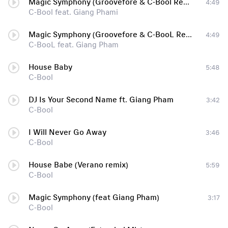
Magic Symphony (Groovefore & C-Bool Remix)
4:49
C-Bool feat. Giang Phami
Magic Symphony (Groovefore & C-BooL Remix)
4:49
C-BooL feat. Giang Pham
House Baby
5:48
C-Bool
DJ Is Your Second Name ft. Giang Pham
3:42
C-Bool
I Will Never Go Away
3:46
C-Bool
House Babe (Verano remix)
5:59
C-Bool
Magic Symphony (feat Giang Pham)
3:17
C-Bool