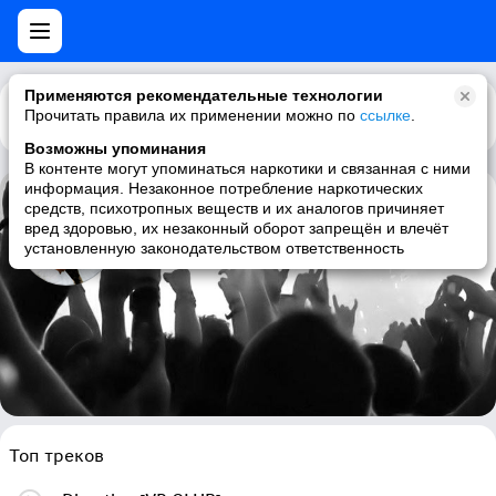
Применяются рекомендательные технологии
Прочитать правила их применении можно по
Каталог
Рекомендации
ссылке
.
Возможны упоминания
В контенте могут упоминаться наркотики и связанная с ними
информация. Незаконное потребление наркотических
средств, психотропных веществ и их аналогов причиняет
Changing Faces
вред здоровью, их незаконный оборот запрещён и влечёт
установленную законодательством ответственность
rnb, 90s, female vocalists, soul
Топ треков