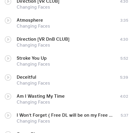
Direction [VR CLUB]
4:30
Changing Faces
Atmosphere
3:35
Changing Faces
Direction [VR DnB CLUB]
4:30
Changing Faces
Stroke You Up
5:52
Changing Faces
Deceitful
5:39
Changing Faces
Am I Wasting My Time
4:02
Changing Faces
I Won't Forget { Free DL will be on my Free EP - read the description )
5:37
Changing Faces