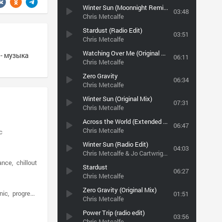
Winter Sun (Moonnight Remix) 2016
03:48
Chris Metcalfe
Stardust (Radio Edit)
03:51
Chris Metcalfe
Watching Over Me (Original Mix)
 - музыка
06:11
Chris Metcalfe
Zero Gravity
06:34
Chris Metcalfe
Winter Sun (Original Mix)
07:31
Chris Metcalfe
Across the World (Extended Mix) (feat. Amy Kirkpatrick)
06:47
Chris Metcalfe
c
Winter Sun (Radio Edit)
04:03
Chris Metcalfe & Jo Cartwright
rance
chillout
Stardust
06:27
Chris Metcalfe
Zero Gravity (Original Mix)
nic
progressive
01:51
Chris Metcalfe
Power Trip (radio edit)
03:56
Chris Metcalfe