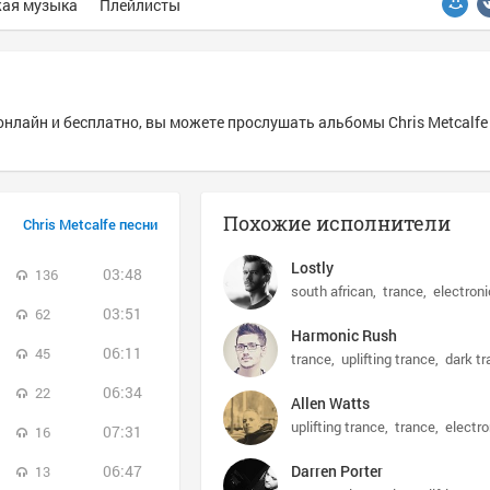
ая музыка
Плейлисты
 онлайн и бесплатно, вы можете прослушать альбомы Chris Metcalfe
Похожие исполнители
Chris Metcalfe песни
Lostly
03:48
136
south african
trance
electroni
03:51
62
Harmonic Rush
06:11
45
trance
uplifting trance
dark t
06:34
22
Allen Watts
uplifting trance
trance
electro
07:31
16
06:47
Darren Porter
13