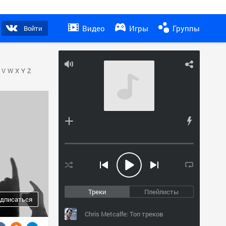
Видео
Игры
Группы
Войти
V
W
X
Y
Z
Треки
Плейлисты
дписаться
Chris Metcalfe: Топ треков