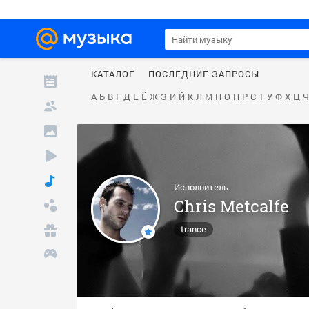
КАТАЛОГ
ПОСЛЕДНИЕ ЗАПРОСЫ
А
Б
В
Г
Д
Е
Ё
Ж
З
И
Й
К
Л
М
Н
О
П
Р
С
Т
У
Ф
Х
Ц
Ч
Исполнитель
Chris Metcalfe
trance