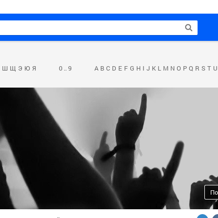
Ш
Щ
Э
Ю
Я
0 .. 9
A
B
C
D
E
F
G
H
I
J
K
L
M
N
O
P
Q
R
S
T
U
По