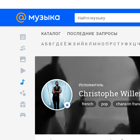
КАТАЛОГ
ПОСЛЕДНИЕ ЗАПРОСЫ
А
Б
В
Г
Д
Е
Ё
Ж
З
И
Й
К
Л
М
Н
О
П
Р
С
Т
У
Ф
Х
Ц
Ч
Исполнитель
Christophe Will
french
pop
chanson fran