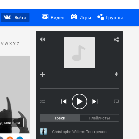
Видео
Игры
Группы
Войти
V
W
X
Y
Z
Треки
Плейлисты
дписаться
Christophe Willem: Топ треков