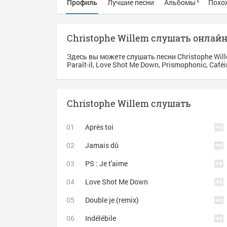
Профиль
Лучшие песни
Альбомы
Похо
5
Christophe Willem слушать онлай
Здесь вы можете слушать песни Christophe Wil
Paraît-il, Love Shot Me Down, Prismophonic, Café
Christophe Willem слушать
Après toi
Jamais dû
PS : Je t'aime
Love Shot Me Down
Double je (remix)
Indélébile