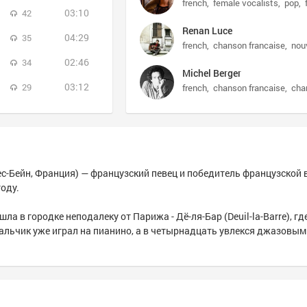
french
female vocalists
pop
03:10
42
Renan Luce
04:29
35
french
chanson francaise
nouvel
02:46
34
Michel Berger
03:12
29
french
chanson francaise
chan
лес-Бейн, Франция) — французский певец и победитель французской 
году.
а в городке неподалеку от Парижа - Дё-ля-Бар (Deuil-la-Barre), где
льчик уже играл на пианино, а в четырнадцать увлекся джазовым 