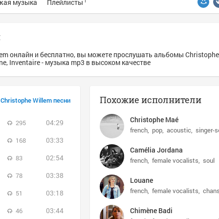
жая музыка
Плейлисты
1
н
lem онлайн и бесплатно, вы можете прослушать альбомы Christophe 
ine, Inventaire - музыка mp3 в высоком качестве
Похожие исполнители
Christophe Willem песни
Christophe Maé
04:29
295
french
pop
acoustic
singer-s
03:33
168
Camélia Jordana
02:54
83
french
female vocalists
soul
03:38
78
Louane
french
female vocalists
chans
03:18
51
03:44
Chimène Badi
46