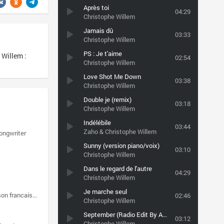
Après toi
04:29
Christophe Willem
Jamais dû
03:33
Christophe Willem
PS : Je t'aime
Willem :
02:54
Christophe Willem
Love Shot Me Down
03:38
Christophe Willem
Double je (remix)
03:18
Christophe Willem
Indélébile
03:44
Zaho & Christophe Willem
ongwriter
Sunny (version piano/voix)
03:10
Christophe Willem
Dans le regard de l'autre
04:29
Christophe Willem
Je marche seul
on francaise
singer-songwriter
02:46
Christophe Willem
September (Radio Edit By Antoine Clamaran & Eric Kaufmann)
03:12
Christophe Willem