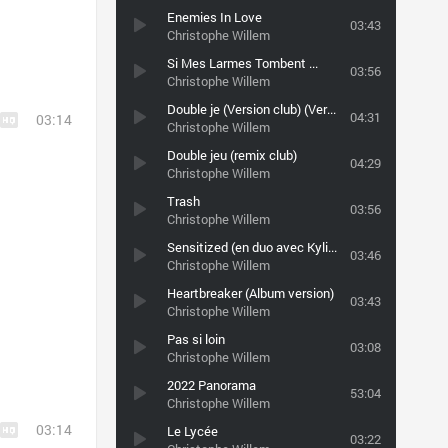
Enemies In Love
03:43
Christophe Willem
Si Mes Larmes Tombent ...
03:56
Christophe Willem
Double je (Version club) (Version club)
04:31
03:14
Christophe Willem
Double jeu (remix club)
04:29
Christophe Willem
Trash
03:56
Christophe Willem
Sensitized (en duo avec Kylie Minogue)
03:46
Christophe Willem
Heartbreaker (Album version)
03:43
Christophe Willem
Pas si loin
03:08
Christophe Willem
2022 Panorama
53:04
Christophe Willem
03:14
Le Lycée
03:22