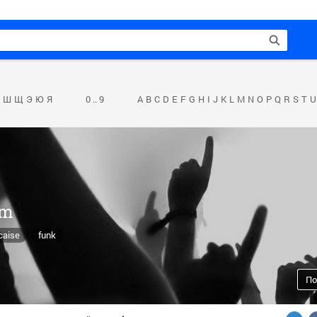
Ш
Щ
Э
Ю
Я
0 .. 9
A
B
C
D
E
F
G
H
I
J
K
L
M
N
O
P
Q
R
S
T
U
em
caise
funk
По