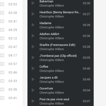
Bakerman
03:30
03:53
Christophe Willem
Heartbox (Benny Benassi Remix)
03:28
03:27
Christophe Willem
03:41
Madame
05:39
Christophe Willem
04:29
Adultes Addict
03:36
03:12
Christophe Willem
Starlite (Freemasons Edit)
03:47
03:28
Christophe Willem
04:17
J'tomberai pas (Clip officiel)
03:05
Christophe Willem
03:57
Coffee
03:40
Christophe Willem
03:46
Jacques а dit
03:49
03:33
Christophe Willem
Ouverture
03:36
05:04
Christophe Willem
03:41
Pour ne pas vivre seul
03:07
Christophe Willem