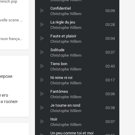
french pop
Confidentiel
03:09
Christophe Willem
le scene francaise
pop
La règle du jeu
03:28
Christophe Willem
Faute et plaisir
03:04
son française
singer-songwriter
Christophe Willem
Solitude
03:37
Christophe Willem
Tiens bon
02:43
Christophe Willem
версии
Ni reine ni roi
03:17
Christophe Willem
Fantômes
03:06
 его
Christophe Willem
и госпел-
Je tourne en rond
03:38
Christophe Willem
Noir
03:07
Christophe Willem
Un peu comme toi et moi