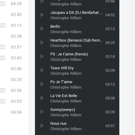
03:46
04:29
Christophe Willem
Jacques а Dit (DJ Benfarhat Extended Version)
03:45
04:52
Christophe Willem
03:12
Berlin
03:12
Christophe Willem
03:38
Heartbox (Benassi Club Remix)
05:25
Christophe Willem
03:57
PS : Je t'aime (Remix)
03:18
03:43
Christophe Willem
Tears Will Dry
03:40
03:09
Christophe Willem
03:25
Ps Je T'aime
03:12
Christophe Willem
03:56
La Vie Est Belle
05:08
03:53
Christophe Willem
Sunny(минус)
04:04
03:39
Christophe Willem
Nous nus
03:57
Christophe Willem