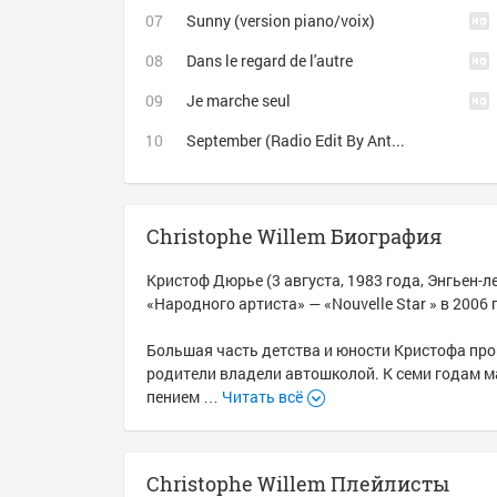
Sunny (version piano/voix)
Dans le regard de l'autre
Je marche seul
September (Radio Edit By Antoine Clamaran & Eric Kaufmann)
Christophe Willem Биография
Кристоф Дюрье (3 августа, 1983 года, Энгьен-
«Народного артиста» — «Nouvelle Star » в 2006 
Большая часть детства и юности Кристофа прошл
родители владели автошколой. К семи годам ма
пением …
Читать всё
Christophe Willem Плейлисты