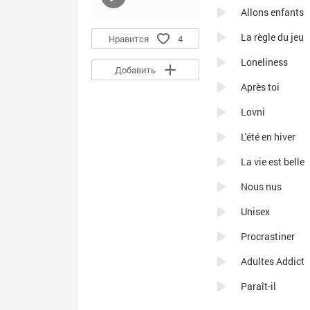
Allons enfants
La règle du jeu
Нравится
4
Loneliness
Добавить
Après toi
Lovni
L'été en hiver
La vie est belle
Nous nus
Unisex
Procrastiner
Adultes Addict
Paraît-il