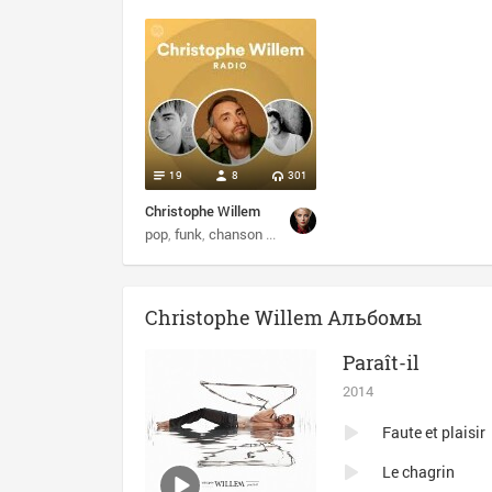
19
8
301
Christophe Willem
pop
funk
chanson francaise
Christophe Willem Альбомы
Paraît-il
2014
Faute et plaisir
Le chagrin