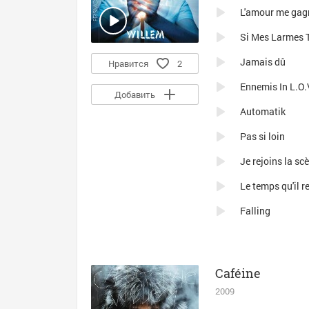
L'amour me gag
Si Mes Larmes 
Jamais dû
Нравится
2
Ennemis In L.O.
Добавить
Automatik
Pas si loin
Je rejoins la sc
Le temps qu'il r
Falling
Caféine
2009