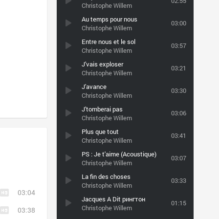
02:55
Christophe Willem
Au temps pour nous
03:00
Christophe Willem
Entre nous et le sol
03:57
Christophe Willem
J'vais exploser
03:21
Christophe Willem
J'avance
03:30
Christophe Willem
J'tomberai pas
03:06
Christophe Willem
Plus que tout
03:41
Christophe Willem
PS : Je t'aime (Acoustique)
03:07
Christophe Willem
La fin des choses
03:33
Christophe Willem
03:04
Jacques A Dit рингтон
01:15
Christophe Willem
03:38