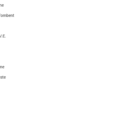
ne
Tombent
V.E.
ène
este