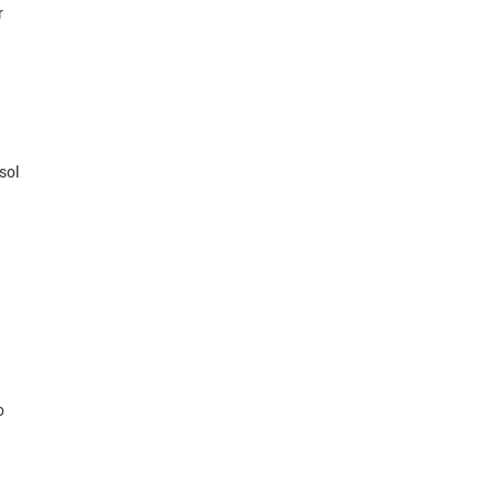
r
 sol
o