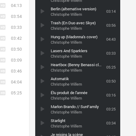
Christophe Willem
04:13
Berlin (alternative version)
03:14
Christophe Willem
03:54
Trash (En Duo avec Skye)
03:56
03:33
Christophe Willem
Hung up (Madonna's cover)
03:42
04:43
Christophe Willem
03:50
Lasers And Sparklers
03:33
Christophe Willem
03:09
Heartbox (Benny Benassi club r
05:25
Christophe Willem
03:46
Automatik
03:50
04:04
Christophe Willem
05:25
Élu produit de l'année
03:16
Christophe Willem
Marlon Brando // SunFamily
03:25
Christophe Willem
Starlight
03:34
Christophe Willem
Je rejoins la scène