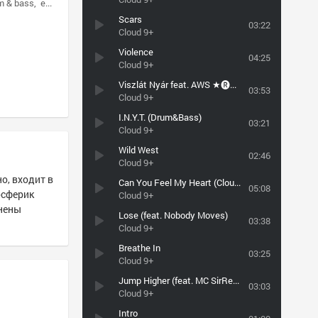
m & bass
experimental
Scars
03:22
Cloud 9+
Violence
04:25
Cloud 9+
Viszlát Nyár feat. AWS ★🅡🅞🅒🅚🅢🅣🅔🅟★
03:53
Cloud 9+
I.N.Y.T. (Drum&Bass)
03:21
Cloud 9+
Wild West
02:46
Cloud 9+
о, входит в
Can You Feel My Heart (Cloud 9+ cover)
05:08
осферик
Cloud 9+
лнены
Lose (feat. Nobody Moves)
03:38
Cloud 9+
Breathe In
03:25
Cloud 9+
Jump Higher (feat. MC SirReal)
03:03
Cloud 9+
Intro