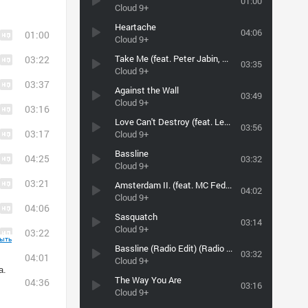
01:00
Cloud 9+
Heartache
04:06
01:00
Cloud 9+
Take Me (feat. Peter Jabin, MC Kemon) [Kid Panel Remix]
03:22
03:35
Cloud 9+
03:37
Against the Wall
03:49
Cloud 9+
03:16
Love Can't Destroy (feat. Lennard, Gabriel B & MC Fedora)
03:56
03:17
Cloud 9+
Bassline
04:25
03:32
Cloud 9+
03:21
Amsterdam II. (feat. MC Fedora)
04:02
Cloud 9+
04:06
Sasquatch
03:14
Cloud 9+
03:22
ыть
Bassline (Radio Edit) (Radio Edit)
03:32
04:01
Cloud 9+
а.
The Way You Are
04:36
03:16
Cloud 9+