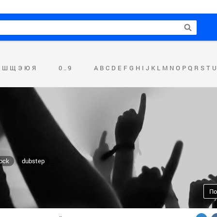
Ш
Щ
Э
Ю
Я
0 .. 9
A
B
C
D
E
F
G
H
I
J
K
L
M
N
O
P
Q
R
S
T
U
rock
dubstep
По