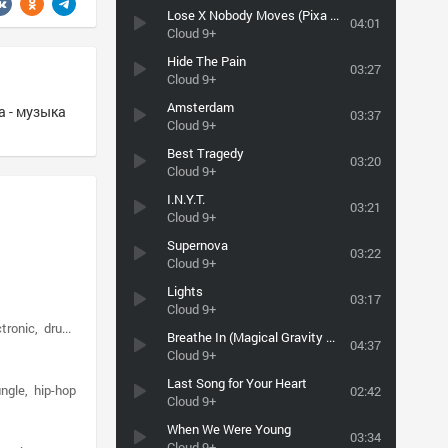
Lose X Nobody Moves (Pixa Remix)
04:01
Cloud 9+
Hide The Pain
03:27
Cloud 9+
Amsterdam
a - музыка
03:37
Cloud 9+
Best Tragedy
03:20
Cloud 9+
I.N.Y.T.
03:21
Cloud 9+
Supernova
03:22
Cloud 9+
Lights
03:17
Cloud 9+
ctronic
drum & bass
Breathe In (Magical Gravity Remix)
04:37
Cloud 9+
Last Song for Your Heart
ungle
hip-hop
02:42
Cloud 9+
When We Were Young
03:34
Cloud 9+