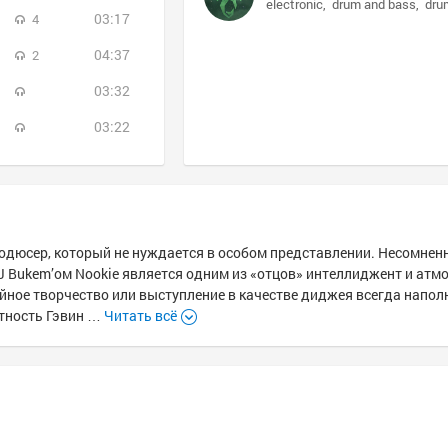
electronic
drum and bass
dru
03:17
4
04:37
2
03:32
03:22
продюсер, который не нуждается в особом представлении. Несомненн
TJ Bukem’ом Nookie является одним из «отцов» интеллиджент и атм
ийное творчество или выступление в качестве диджея всегда напо
стность Гэвин …
Читать всё