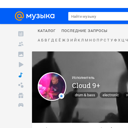
КАТАЛОГ
ПОСЛЕДНИЕ ЗАПРОСЫ
А
Б
В
Г
Д
Е
Ё
Ж
З
И
Й
К
Л
М
Н
О
П
Р
С
Т
У
Ф
Х
Ц
Ч
Исполнитель
Cloud 9+
drum & bass
electronic