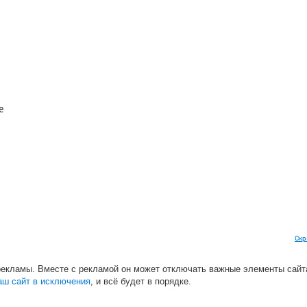
e
Скр
Moves (Pixa Remix)
рекламы. Вместе с рекламой он может отключать важные элементы сайт
ical Gravity Remix)
аш сайт в исключения
, и всё будет в порядке.