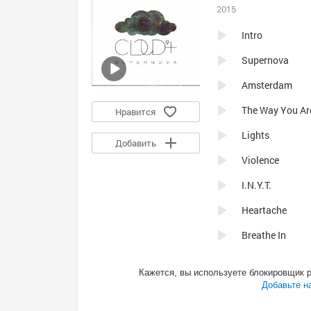
2015
Intro
Supernova
Amsterdam
The Way You Ar
Нравится
Lights
Добавить
Violence
I.N.Y.T.
Heartache
Breathe In
Lose X Nobody 
Кажется, вы используете блокировщик 
Breathe In (Mag
Добавьте н