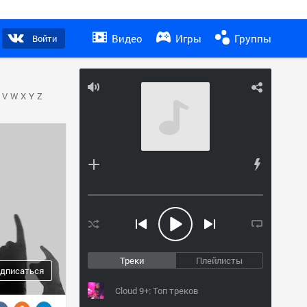
Видео
Игры
Группы
Войти
V
W
X
Y
Z
Треки
Плейлисты
дписаться
Cloud 9+: Топ треков