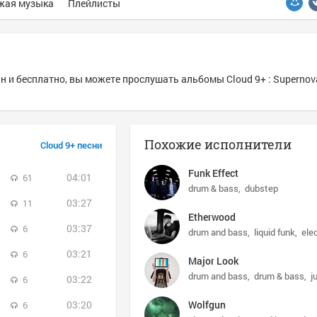
жая музыка
Плейлисты
н и бесплатно, вы можете прослушать альбомы Cloud 9+ : Supernov
Похожие исполнители
Cloud 9+ песни
Funk Effect
04:01
61
drum & bass
dubstep
03:27
11
Etherwood
03:37
6
drum and bass
liquid funk
ele
03:21
6
Major Look
drum and bass
drum & bass
j
03:22
6
03:20
Wolfgun
6