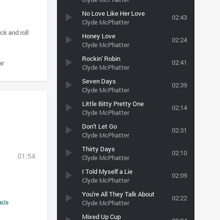
No Love Like Her Love
02:43
Clyde McPhatter
ck and roll
Honey Love
02:24
Clyde McPhatter
Rockin' Robin
02:41
ar
Clyde McPhatter
Seven Days
02:39
Clyde McPhatter
Little Bitty Pretty One
02:14
Clyde McPhatter
Don't Let Go
02:31
Clyde McPhatter
Thirty Days
02:10
01:54
Clyde McPhatter
I Told Myself a Lie
02:09
Clyde McPhatter
You're All They Talk About
02:22
ыть
Clyde McPhatter
Mixed Up Cup