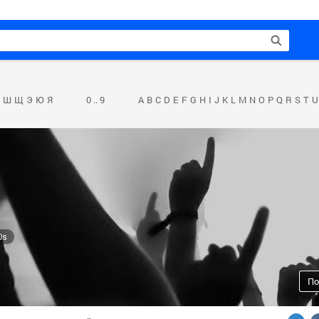
Ш
Щ
Э
Ю
Я
0 .. 9
A
B
C
D
E
F
G
H
I
J
K
L
M
N
O
P
Q
R
S
T
U
0s
По