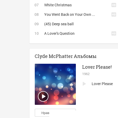
White Christmas
You Went Back on Your Own Word
(45) Deep sea ball
A Lover's Question
Clyde McPhatter Альбомы
Lover Please!
1962
Lover Please
Нравится
2