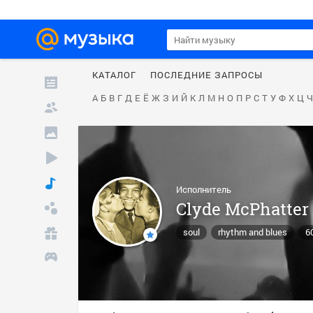
КАТАЛОГ
ПОСЛЕДНИЕ ЗАПРОСЫ
А
Б
В
Г
Д
Е
Ё
Ж
З
И
Й
К
Л
М
Н
О
П
Р
С
Т
У
Ф
Х
Ц
Ч
Исполнитель
Clyde McPhatter
soul
rhythm and blues
6