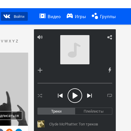
Видео
Игры
Группы
Войти
V
W
X
Y
Z
Треки
Плейлисты
дписаться
Clyde McPhatter: Топ треков