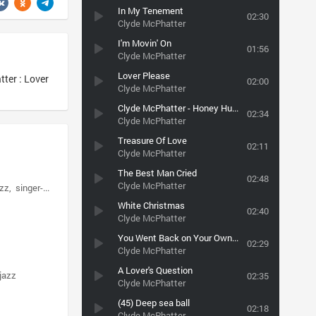
In My Tenement
02:30
Clyde McPhatter
I'm Movin' On
01:56
Clyde McPhatter
Lover Please
er : Lover
02:00
Clyde McPhatter
Clyde McPhatter - Honey Hush ~ 1953
02:34
Clyde McPhatter
Treasure Of Love
02:11
Clyde McPhatter
The Best Man Cried
02:48
Clyde McPhatter
azz
singer-songwriter
White Christmas
02:40
Clyde McPhatter
You Went Back on Your Own Word
02:29
Clyde McPhatter
A Lover's Question
jazz
02:35
Clyde McPhatter
(45) Deep sea ball
02:18
Clyde McPhatter