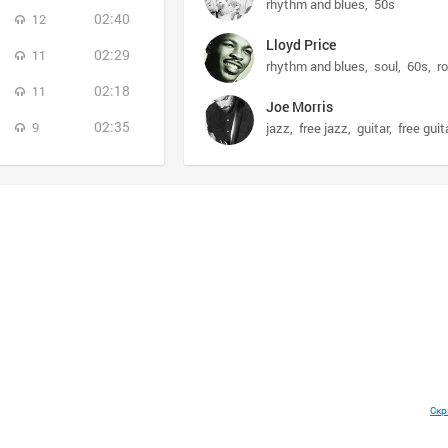
rhythm and blues
50s
02:40
12
Lloyd Price
02:29
11
rhythm and blues
soul
60s
ro
02:18
11
Joe Morris
02:35
9
jazz
free jazz
guitar
free guit
Скр