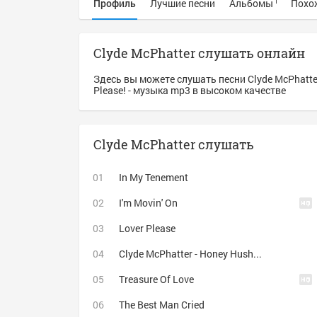
Профиль
Лучшие песни
Альбомы
Похо
1
Clyde McPhatter слушать онлайн
Здесь вы можете слушать песни Clyde McPhatte
Please! - музыка mp3 в высоком качестве
Clyde McPhatter слушать
In My Tenement
I'm Movin' On
Lover Please
Clyde McPhatter - Honey Hush ~ 1953
Treasure Of Love
The Best Man Cried