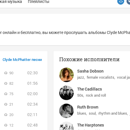
жая музыка
Плейлисты
r онлайн и бесплатно, вы можете прослушать альбомы Clyde McPhatt
Похожие исполнители
Clyde McPhatter песни
Sasha Dobson
02:30
90
jazz
female vocalists
vocal j
01:56
82
The Cadillacs
02:00
75
50s
rock and roll
02:34
21
Ruth Brown
blues
soul
rhythm and blues
02:11
20
02:48
The Harptones
12