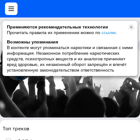
Применяются рекомендательные технологии
Прочитать правила их применении можно по
Каталог
Рекомендации
ссылке
.
Возможны упоминания
В контенте могут упоминаться наркотики и связанная с ними
информация. Незаконное потребление наркотических
средств, психотропных веществ и их аналогов причиняет
Cole Childers
вред здоровью, их незаконный оборот запрещён и влечёт
установленную законодательством ответственность
post-grunge, modern rock
Топ треков