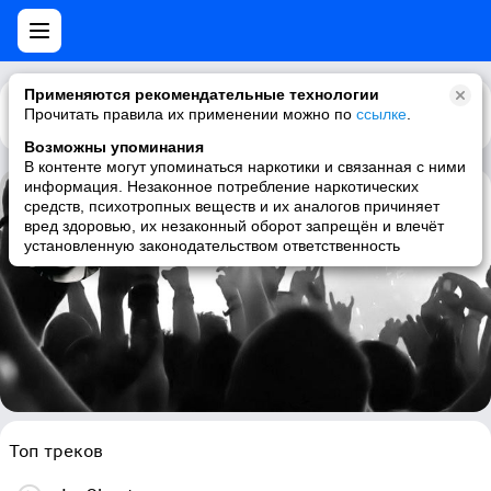
Применяются рекомендательные технологии
Прочитать правила их применении можно по
Каталог
Рекомендации
ссылке
.
Возможны упоминания
В контенте могут упоминаться наркотики и связанная с ними
информация. Незаконное потребление наркотических
средств, психотропных веществ и их аналогов причиняет
Daniel Balavoine
вред здоровью, их незаконный оборот запрещён и влечёт
установленную законодательством ответственность
chanson francaise, french, pop, 80s
Топ треков