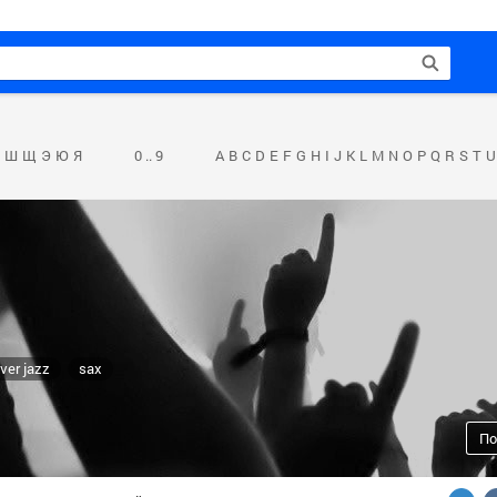
Ш
Щ
Э
Ю
Я
0 .. 9
A
B
C
D
E
F
G
H
I
J
K
L
M
N
O
P
Q
R
S
T
U
ver jazz
sax
По