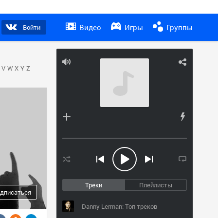
Видео
Игры
Группы
Войти
V
W
X
Y
Z
Треки
Плейлисты
дписаться
Danny Lerman: Топ треков