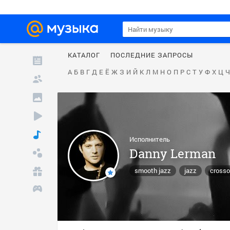
КАТАЛОГ
ПОСЛЕДНИЕ ЗАПРОСЫ
А
Б
В
Г
Д
Е
Ё
Ж
З
И
Й
К
Л
М
Н
О
П
Р
С
Т
У
Ф
Х
Ц
Ч
Исполнитель
Danny Lerman
smooth jazz
jazz
crosso