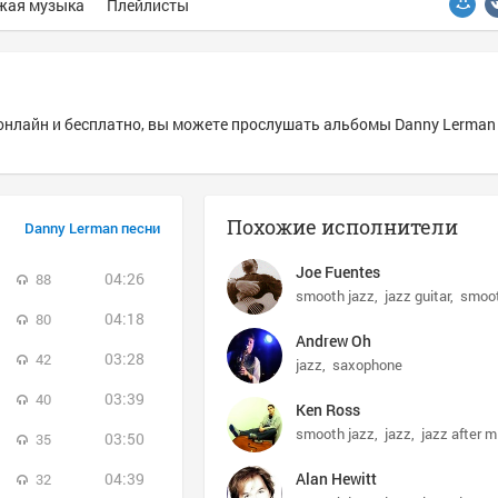
жая музыка
Плейлисты
онлайн и бесплатно, вы можете прослушать альбомы Danny Lerman 
Похожие исполнители
Danny Lerman песни
Joe Fuentes
04:26
88
smooth jazz
jazz guitar
smoot
04:18
80
Andrew Oh
03:28
42
jazz
saxophone
03:39
40
Ken Ross
smooth jazz
jazz
jazz after m
03:50
35
04:39
Alan Hewitt
32