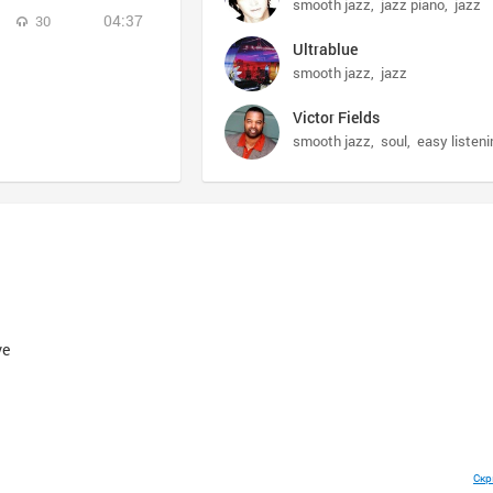
smooth jazz
jazz piano
jazz
04:37
30
Ultrablue
smooth jazz
jazz
Victor Fields
smooth jazz
soul
easy listeni
ve
Скр