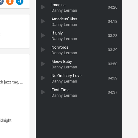
Imagine
04:26
Danny Lerman
Amadeus' Kiss
04:18
Danny Lerman
If Only
:
03:28
Danny Lerman
No Words
03:39
Danny Lerman
Meow Baby
03:50
Danny Lerman
No Ordinary Love
04:39
Danny Lerman
h jazz tag
guitar
First Time
04:37
Danny Lerman
idnight