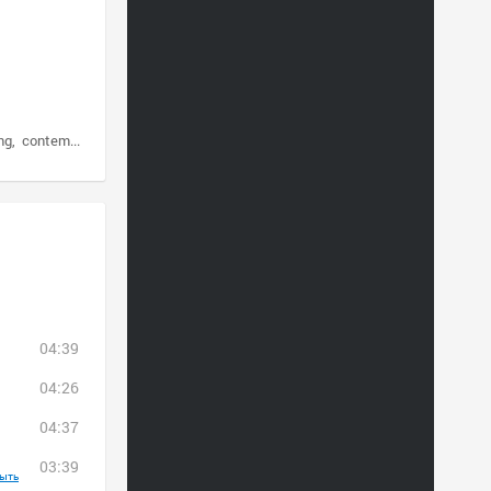
ng
contemporary jazz
04:39
04:26
04:37
03:39
ыть