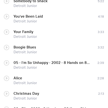
Somebody to Shack
5:22
Detroit Junior
You've Been Laid
4:18
Detroit Junior
Your Family
3:33
Detroit Junior
Boogie Blues
3:32
Detroit Junior
05 - I'm So Unhappy - 2002 - 8 Hands on 88 Keys: Chicago Blues Piano Masters
2:39
Detroit Junior
Alice
2:28
Detroit Junior
Christmas Day
2:13
Detroit Junior