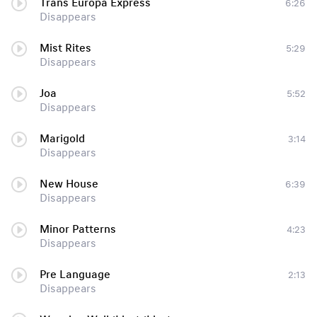
Trans Europa Express
6:26
Disappears
Mist Rites
5:29
Disappears
Joa
5:52
Disappears
Marigold
3:14
Disappears
New House
6:39
Disappears
Minor Patterns
4:23
Disappears
Pre Language
2:13
Disappears