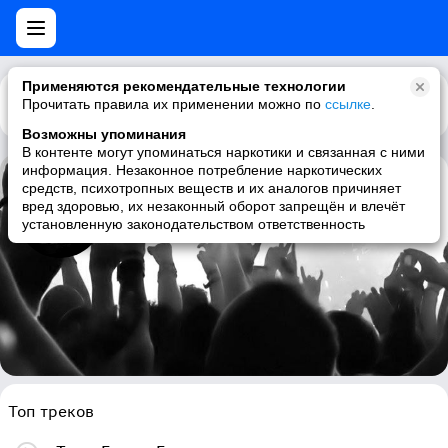
Применяются рекомендательные технологии
Прочитать правила их применении можно по
Каталог
Рекомендации
ссылке
.
Возможны упоминания
В контенте могут упоминаться наркотики и связанная с ними
информация. Незаконное потребление наркотических
средств, психотропных веществ и их аналогов причиняет
Disappears
вред здоровью, их незаконный оборот запрещён и влечёт
установленную законодательством ответственность
shoegaze, psychedelic rock, indie rock, post-punk
Топ треков