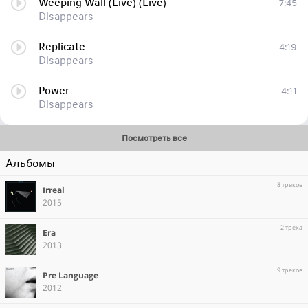
Weeping Wall (Live) (Live)
7:45
Disappears
Replicate
4:19
Disappears
Power
4:11
Disappears
Посмотреть все
Альбомы
8 треков
Irreal
2015
2 трека
Era
2013
9 треков
Pre Language
2012