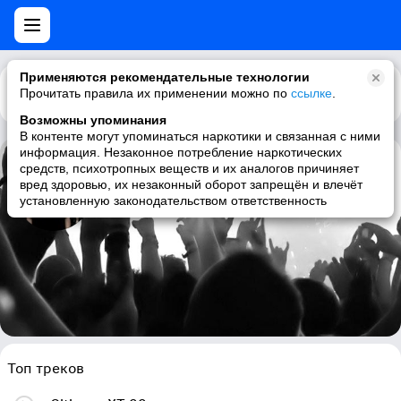
Применяются рекомендательные технологии
Прочитать правила их применении можно по
Каталог
Рекомендации
ссылке
.
Возможны упоминания
В контенте могут упоминаться наркотики и связанная с ними
информация. Незаконное потребление наркотических
средств, психотропных веществ и их аналогов причиняет
Dope Stars Inc.
вред здоровью, их незаконный оборот запрещён и влечёт
установленную законодательством ответственность
industrial, industrial rock, electronic, industrial metal
Топ треков