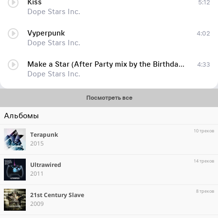
Kiss
5:12
Dope Stars Inc.
Vyperpunk
4:02
Dope Stars Inc.
Make a Star (After Party mix by the Birthday Massacre)
4:33
Dope Stars Inc.
Посмотреть все
Альбомы
10 треков
Terapunk
2015
14 треков
Ultrawired
2011
8 треков
21st Century Slave
2009