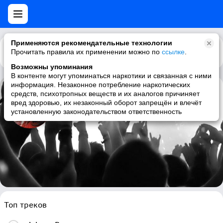
Применяются рекомендательные технологии
Прочитать правила их применении можно по
Каталог
Рекомендации
ссылке
.
Возможны упоминания
В контенте могут упоминаться наркотики и связанная с ними
информация. Незаконное потребление наркотических
средств, психотропных веществ и их аналогов причиняет
Down Low
вред здоровью, их незаконный оборот запрещён и влечёт
установленную законодательством ответственность
hip-hop, rap, 90s, pop
Топ треков