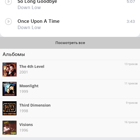
So Long Goodbye
5:07
Down Low
Once Upon A Time
3:43
Down Low
Посмотреть все
Альбомы
13 треков
The 4th Level
2001
11 треков
Moonlight
1999
9 треков
Third Dimension
1998
16 треков
Visions
1996