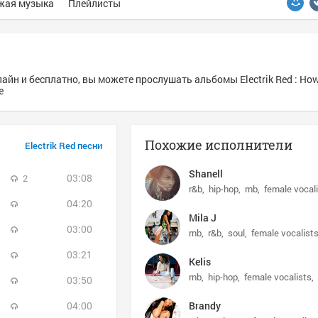
жая музыка
Плейлисты
лайн и бесплатно, вы можете прослушать альбомы Electrik Red : How
е
Похожие исполнители
Electrik Red песни
Shanell
03:08
2
r&b
hip-hop
rnb
female vocal
04:20
Mila J
03:00
rnb
r&b
soul
female vocalist
03:21
Kelis
rnb
hip-hop
female vocalists
03:50
04:00
Brandy