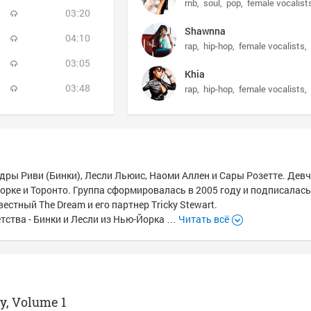
rnb
soul
pop
female vocalist
03:20
Shawnna
04:10
rap
hip-hop
female vocalists
03:05
Khia
03:48
rap
hip-hop
female vocalists
Кендры Риви (Бинки), Лесли Льюис, Наоми Аллен и Сары Розетте. Дев
рке и Торонто. Группа сформировалась в 2005 году и подписалась
естный The Dream и его партнер Tricky Stewart.
детства - Бинки и Лесли из Нью-Йорка …
Читать всё
y, Volume 1