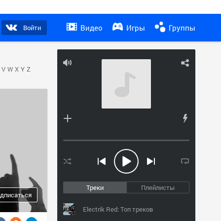
Видео
Игры
Группы
Войти
V
W
X
Y
Z
Треки
Плейлисты
дписаться
Electrik Red: Топ треков