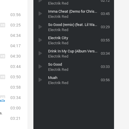
02:12
Electrik Red
Imma Cheat (Demo for Christina Milian)
03:45
03:56
Electrik Red
So Good (remix) (feat. Lil Wayne)
03:25
03:29
Electrik Red
04:34
Electrik City
03:55
Electrik Red
04:17
Drink In My Cup (Album Version (Explicit)) (Album Version (Explicit))
03:34
04:30
Electrik Red
So Good
03:44
03:33
Electrik Red
03:50
Muah
03:56
Electrik Red
03:58
03:34
ыть
03:00
а.
03:21