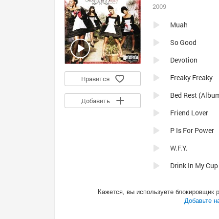
2009
Muah
So Good
Devotion
Freaky Freaky
Нравится
Bed Rest (Album 
Добавить
Friend Lover
P Is For Power
W.F.Y.
Drink In My Cup 
Go Shawty
Кажется, вы используете блокировщик 
Kill Bill
Добавьте н