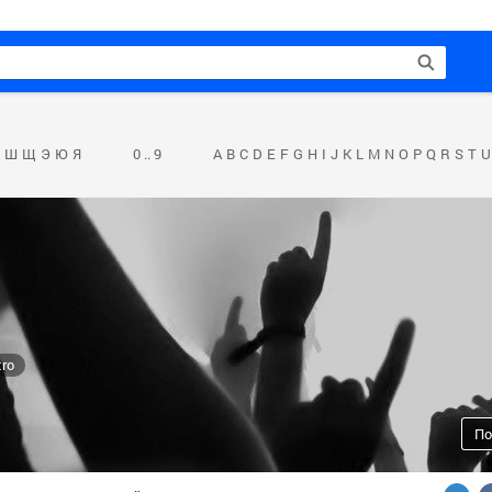
Ш
Щ
Э
Ю
Я
0 .. 9
A
B
C
D
E
F
G
H
I
J
K
L
M
N
O
P
Q
R
S
T
U
tro
По