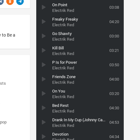
On Point
03:08
Electrik Red
Freaky Freaky
04:20
Electrik Red
Go Shawty
 to Be a
03:00
Electrik Red
Kill Bill
03:21
Electrik Red
P Is for Power
03:50
Electrik Red
Friends Zone
04:00
Electrik Red
ists
On You
03:20
Electrik Red
s
Bed Rest
04:30
Electrik Red
Drank In My Cup (Johnny CaGe Remix)★★★★
pop
04:53
Electrik Red
Devotion
04:34
Electrik Red