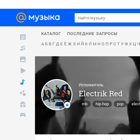
КАТАЛОГ
ПОСЛЕДНИЕ ЗАПРОСЫ
А
Б
В
Г
Д
Е
Ё
Ж
З
И
Й
К
Л
М
Н
О
П
Р
С
Т
У
Ф
Х
Ц
Ч
Исполнитель
Electrik Red
rnb
hip-hop
pop
elec