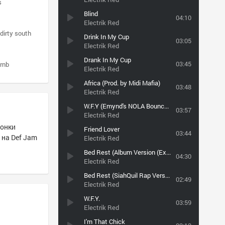
s
Blind
04:10
Electrik Red
dirty south
Drink In My Cup
03:05
Electrik Red
Drank In My Cup
03:45
rnb
Electrik Red
Africa (Prod. by Midi Mafia)
03:48
Electrik Red
W.F.Y (Emynd's NOLA Bounce Remix)
03:57
Electrik Red
чонки
Friend Lover
03:44
 на Def Jam
Electrik Red
Bed Rest (Album Version (Explicit)) (Album Version (Explicit))
04:30
Electrik Red
Bed Rest (SiahQuil Rap Version)
02:49
Electrik Red
W.F.Y.
03:59
Electrik Red
I'm That Chick