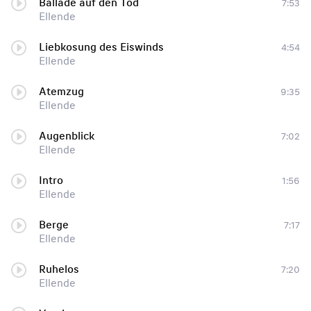
Ballade auf den Tod
7:53
Ellende
Liebkosung des Eiswinds
4:54
Ellende
Atemzug
9:35
Ellende
Augenblick
7:02
Ellende
Intro
1:56
Ellende
Berge
7:17
Ellende
Ruhelos
7:20
Ellende