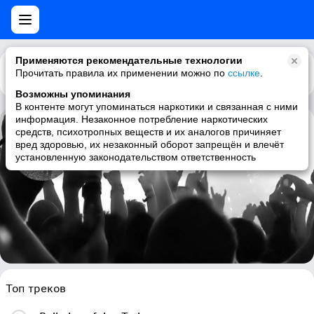
Применяются рекомендательные технологии
Прочитать правила их применении можно по
Каталог
Рекомендации
ссылке
.
Возможны упоминания
В контенте могут упоминаться наркотики и связанная с ними
информация. Незаконное потребление наркотических
средств, психотропных веществ и их аналогов причиняет
Ellende
вред здоровью, их незаконный оборот запрещён и влечёт
установленную законодательством ответственность
atmospheric black metal, black metal, dark ambient, ambient
Топ треков