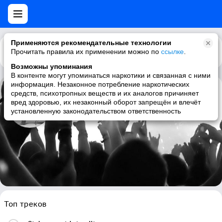
Применяются рекомендательные технологии
Прочитать правила их применении можно по
Каталог
Рекомендации
ссылке
.
Возможны упоминания
В контенте могут упоминаться наркотики и связанная с ними
информация. Незаконное потребление наркотических
средств, психотропных веществ и их аналогов причиняет
Emmanuel Moire
вред здоровью, их незаконный оборот запрещён и влечёт
установленную законодательством ответственность
french, pop, francais
Топ треков