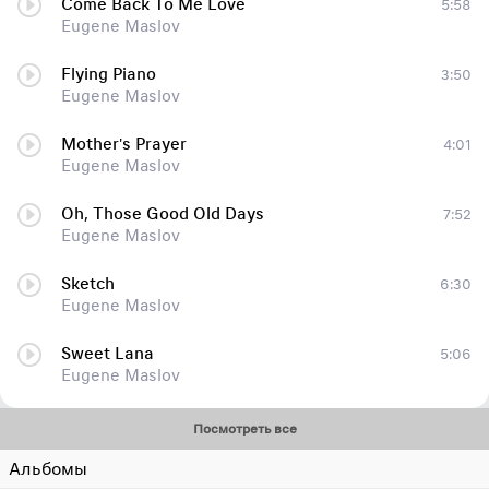
Come Back To Me Love
5:58
Eugene Maslov
Flying Piano
3:50
Eugene Maslov
Mother's Prayer
4:01
Eugene Maslov
Oh, Those Good Old Days
7:52
Eugene Maslov
Sketch
6:30
Eugene Maslov
Sweet Lana
5:06
Eugene Maslov
Посмотреть все
Альбомы