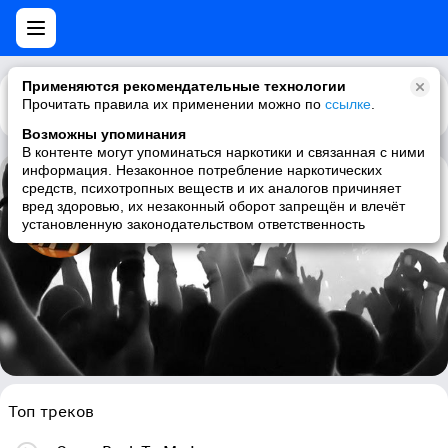
Применяются рекомендательные технологии
Прочитать правила их применении можно по
Каталог
Рекомендации
ссылке
.
Возможны упоминания
В контенте могут упоминаться наркотики и связанная с ними
информация. Незаконное потребление наркотических
средств, психотропных веществ и их аналогов причиняет
Eugene Maslov
вред здоровью, их незаконный оборот запрещён и влечёт
установленную законодательством ответственность
jazz, jazz piano, piano
Топ треков