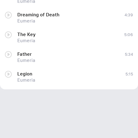
Eumeria
Dreaming of Death
4:39
Eumeria
The Key
5:06
Eumeria
Father
5:34
Eumeria
Legion
5:15
Eumeria