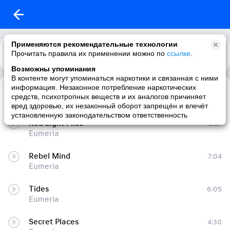
Применяются рекомендательные технологии
Прочитать правила их применении можно по
Каталог
Рекомендации
ссылке
.
Возможны упоминания
В контенте могут упоминаться наркотики и связанная с ними
информация. Незаконное потребление наркотических
Delusions
4:17
средств, психотропных веществ и их аналогов причиняет
Eumeria
вред здоровью, их незаконный оборот запрещён и влечёт
установленную законодательством ответственность
Red Light Flies
2:37
Eumeria
Rebel Mind
7:04
Eumeria
Tides
6:05
Eumeria
Secret Places
4:30