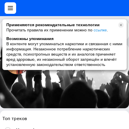
Применяются рекомендательные технологии
Прочитать правила их применении можно по
Каталог
Рекомендации
ссылке
.
Возможны упоминания
В контенте могут упоминаться наркотики и связанная с ними
информация. Незаконное потребление наркотических
средств, психотропных веществ и их аналогов причиняет
Fernando Valadez
вред здоровью, их незаконный оборот запрещён и влечёт
установленную законодательством ответственность
spanish, latin, piano, acoustic
Топ треков