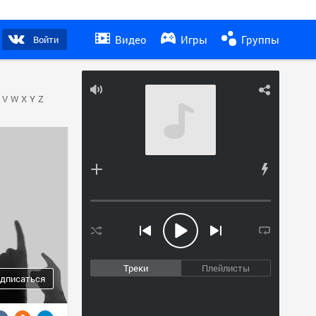
Видео
Игры
Группы
Войти
V
W
X
Y
Z
Треки
Плейлисты
дписаться