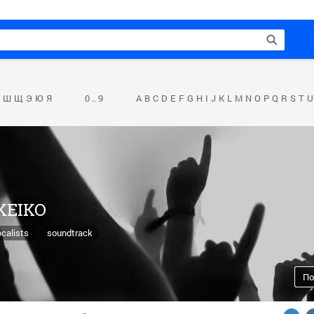
Ш
Щ
Э
Ю
Я
0 .. 9
A
B
C
D
E
F
G
H
I
J
K
L
M
N
O
P
Q
R
S
T
U
 KEIKO
calists
soundtrack
По