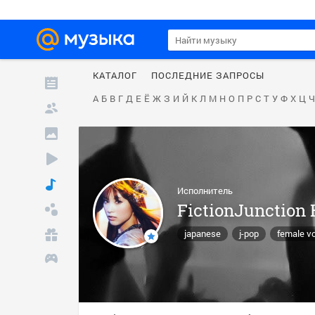
КАТАЛОГ
ПОСЛЕДНИЕ ЗАПРОСЫ
А
Б
В
Г
Д
Е
Ё
Ж
З
И
Й
К
Л
М
Н
О
П
Р
С
Т
У
Ф
Х
Ц
Ч
Исполнитель
FictionJunction
japanese
j-pop
female vo