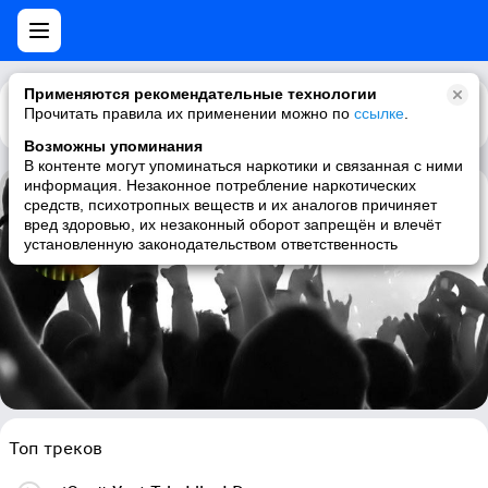
Применяются рекомендательные технологии
Прочитать правила их применении можно по
Каталог
Рекомендации
ссылке
.
Возможны упоминания
В контенте могут упоминаться наркотики и связанная с ними
информация. Незаконное потребление наркотических
средств, психотропных веществ и их аналогов причиняет
Filter & The Crystal Method
вред здоровью, их незаконный оборот запрещён и влечёт
установленную законодательством ответственность
alternative rock, industrial rock, rock, electronic
Топ треков