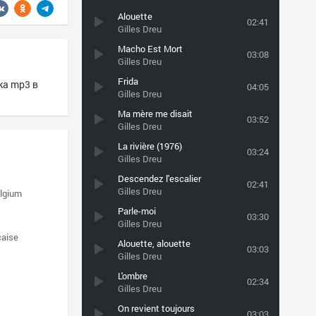
Alouette
02:41
Gilles Dreu
Macho Est Mort
03:08
Gilles Dreu
Frida
ка mp3 в
04:05
Gilles Dreu
Ma mère me disait
03:52
Gilles Dreu
La rivière (1976)
03:24
Gilles Dreu
Descendez l'escalier
02:41
Gilles Dreu
lgium
Parle-moi
03:30
Gilles Dreu
caise
Alouette, alouette
03:03
Gilles Dreu
L'ombre
02:34
Gilles Dreu
On revient toujours
03:03