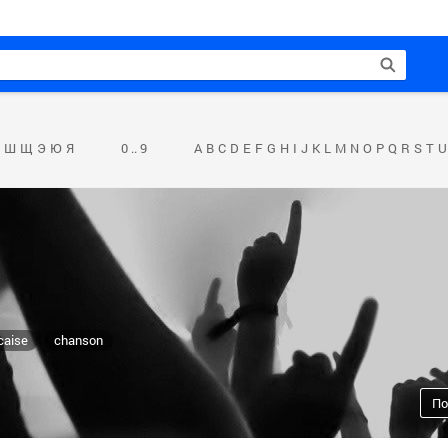
Ш
Щ
Э
Ю
Я
0 .. 9
A
B
C
D
E
F
G
H
I
J
K
L
M
N
O
P
Q
R
S
T
U
caise
chanson
По