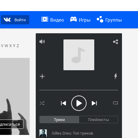
Видео
Игры
Группы
Войти
V
W
X
Y
Z
Треки
Плейлисты
дписаться
Gilles Dreu: Топ треков