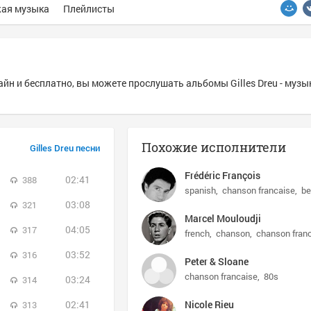
ая музыка
Плейлисты
айн и бесплатно, вы можете прослушать альбомы Gilles Dreu - музы
Похожие исполнители
Gilles Dreu песни
Frédéric François
02:41
388
spanish
chanson francaise
be
03:08
321
Marcel Mouloudji
04:05
317
french
chanson
chanson fran
03:52
316
Peter & Sloane
chanson francaise
80s
03:24
314
02:41
Nicole Rieu
313