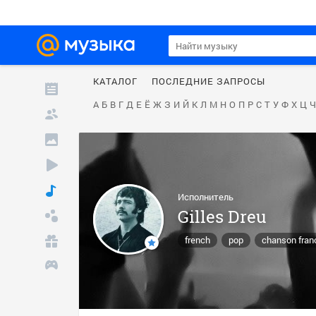
КАТАЛОГ
ПОСЛЕДНИЕ ЗАПРОСЫ
А
Б
В
Г
Д
Е
Ё
Ж
З
И
Й
К
Л
М
Н
О
П
Р
С
Т
У
Ф
Х
Ц
Ч
Исполнитель
Gilles Dreu
french
pop
chanson fran