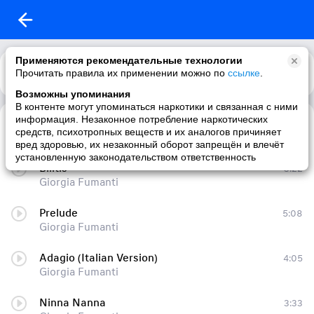
Применяются рекомендательные технологии
Прочитать правила их применении можно по
Каталог
Рекомендации
ссылке
.
Возможны упоминания
В контенте могут упоминаться наркотики и связанная с ними
информация. Незаконное потребление наркотических
Your Love - Theme from Once Upon a Time in the West
3:51
средств, психотропных веществ и их аналогов причиняет
Giorgia Fumanti
вред здоровью, их незаконный оборот запрещён и влечёт
установленную законодательством ответственность
Bilitis
3:22
Giorgia Fumanti
Prelude
5:08
Giorgia Fumanti
Adagio (Italian Version)
4:05
Giorgia Fumanti
Ninna Nanna
3:33