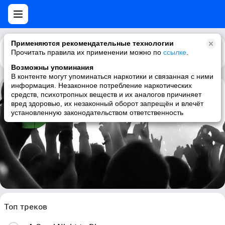
Применяются рекомендательные технологии
Прочитать правила их применении можно по
Каталог
Рекомендации
ссылке
.
Возможны упоминания
В контенте могут упоминаться наркотики и связанная с ними
информация. Незаконное потребление наркотических
средств, психотропных веществ и их аналогов причиняет
God Module
вред здоровью, их незаконный оборот запрещён и влечёт
установленную законодательством ответственность
ebm, industrial, dark electro, electronic
Топ треков