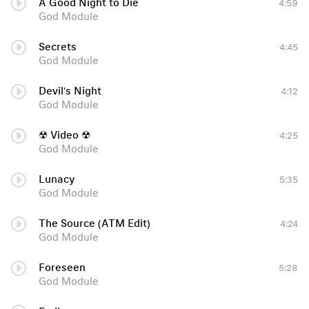
A Good Night to Die
4:59
God Module
Secrets
4:45
God Module
Devil's Night
4:12
God Module
☢ Video ☢
4:25
God Module
Lunacy
5:35
God Module
The Source (ATM Edit)
4:24
God Module
Foreseen
5:28
God Module