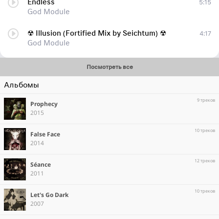
Endless
5:15
God Module
☢ Illusion (Fortified Mix by Seichtum) ☢
4:17
God Module
Посмотреть все
Альбомы
9 треков
Prophecy
2015
10 треков
False Face
2014
12 треков
Séance
2011
10 треков
Let's Go Dark
2007