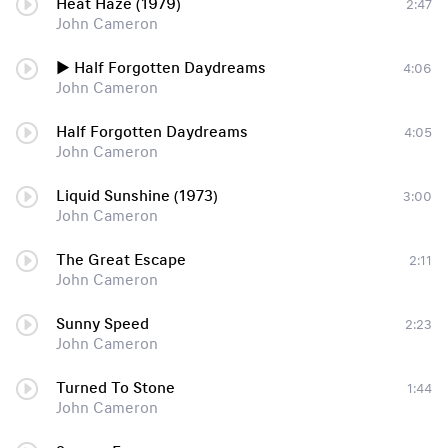
Heat Haze (1979)
2:47
John Cameron
► Half Forgotten Daydreams
4:06
John Cameron
Half Forgotten Daydreams
4:05
John Cameron
Liquid Sunshine (1973)
3:00
John Cameron
The Great Escape
2:11
John Cameron
Sunny Speed
2:23
John Cameron
Turned To Stone
1:44
John Cameron