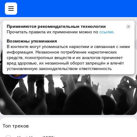
Применяются рекомендательные технологии
Прочитать правила их применении можно по
Каталог
Рекомендации
ссылке
.
Возможны упоминания
В контенте могут упоминаться наркотики и связанная с ними
информация. Незаконное потребление наркотических
средств, психотропных веществ и их аналогов причиняет
John Cameron
вред здоровью, их незаконный оборот запрещён и влечёт
установленную законодательством ответственность
soundtrack, funk, chillout, lounge
Топ треков