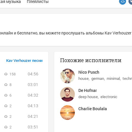
ая музыка
Плейлисты
онлайн и бесплатно, вы можете прослушать альбомы Kav Verhouzer
Похожие исполнители
Kav Verhouzer песни
Nico Pusch
04:56
158
house
german
minimal
tech
03:01
8
De Hofnar
04:32
6
deep house
electronic
04:13
2
Charlie Boulala
04:21
2
03:51
2