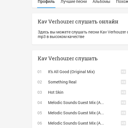
Профиль
Лучшие песни
Альбомы
Похож
Kav Verhouzer слушать онлайн
Здесь вы можете слушать песни Kav Verhouzer 
mp3 в высоком качестве
Kav Verhouzer слушать
It's All Good (Original Mix)
Something Real
Hot Skin
Melodic Sounds Guest Mix (August 2015) Track 02 [vk.com/lostinspacemoscow]
Melodic Sounds Guest Mix (August 2015) Track 11 [vk.com/lostinspacemoscow]
Melodic Sounds Guest Mix (August 2015) Track 01 [vk.com/lostinspacemoscow]