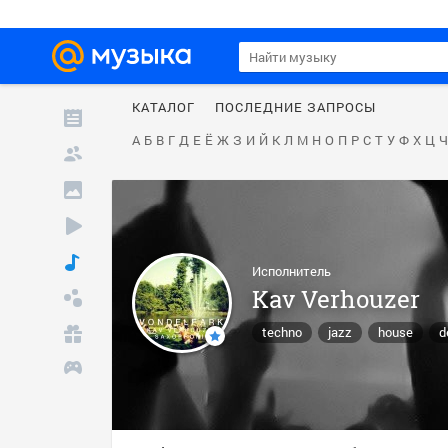
КАТАЛОГ
ПОСЛЕДНИЕ ЗАПРОСЫ
А
Б
В
Г
Д
Е
Ё
Ж
З
И
Й
К
Л
М
Н
О
П
Р
С
Т
У
Ф
Х
Ц
Ч
Исполнитель
Kav Verhouzer
techno
jazz
house
d