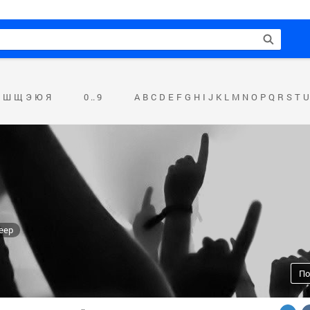
Ш
Щ
Э
Ю
Я
0 .. 9
A
B
C
D
E
F
G
H
I
J
K
L
M
N
O
P
Q
R
S
T
U
eep
По