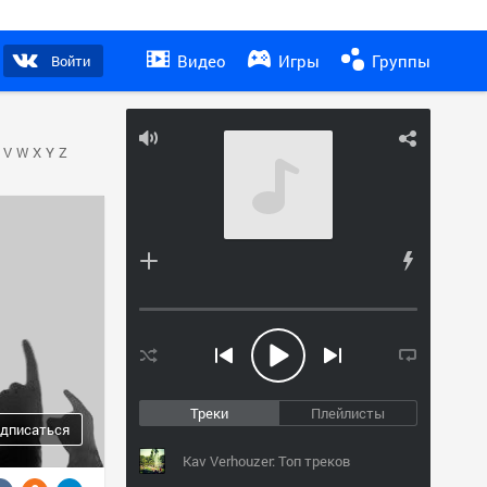
Видео
Игры
Группы
Войти
V
W
X
Y
Z
Треки
Плейлисты
дписаться
Kav Verhouzer: Топ треков