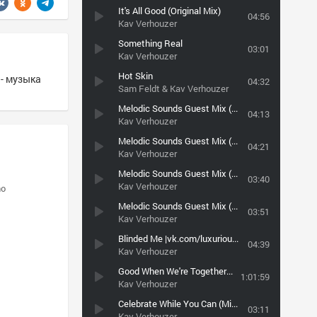
It's All Good (Original Mix)
04:56
Kav Verhouzer
Something Real
03:01
Kav Verhouzer
Hot Skin
 - музыка
04:32
Sam Feldt & Kav Verhouzer
Melodic Sounds Guest Mix (August 2015) Track 02 [vk.com/lostinspacemoscow]
04:13
Kav Verhouzer
Melodic Sounds Guest Mix (August 2015) Track 11 [vk.com/lostinspacemoscow]
04:21
Kav Verhouzer
Melodic Sounds Guest Mix (August 2015) Track 03 [vk.com/lostinspacemoscow]
03:40
Kav Verhouzer
no
Melodic Sounds Guest Mix (August 2015) Track 01 [vk.com/lostinspacemoscow]
03:51
Kav Verhouzer
Blinded Me |vk.com/luxurious.music
04:39
Kav Verhouzer
Good When We're Together (The Mixtape)
1:01:59
Kav Verhouzer
Celebrate While You Can (Mixtape) Track 01 (bananastreet.ru)
03:11
Kav Verhouzer