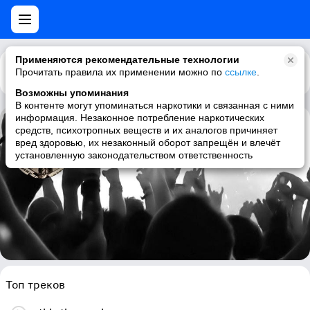
Применяются рекомендательные технологии
Прочитать правила их применении можно по
Каталог
Рекомендации
ссылке
.
Возможны упоминания
В контенте могут упоминаться наркотики и связанная с ними
информация. Незаконное потребление наркотических
средств, психотропных веществ и их аналогов причиняет
Kit Watkins
вред здоровью, их незаконный оборот запрещён и влечёт
установленную законодательством ответственность
ambient, electronic, worldbeat
Топ треков