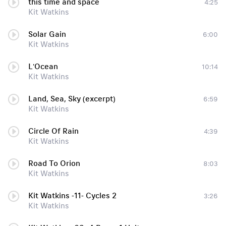
this time and space
4:25
Kit Watkins
Solar Gain
6:00
Kit Watkins
L'Ocean
10:14
Kit Watkins
Land, Sea, Sky (excerpt)
6:59
Kit Watkins
Circle Of Rain
4:39
Kit Watkins
Road To Orion
8:03
Kit Watkins
Kit Watkins -11- Cycles 2
3:26
Kit Watkins