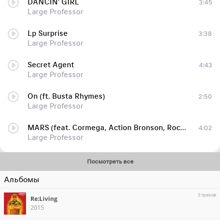
DANCIN' GIRL
3:45
Large Professor
Lp Surprise
3:38
Large Professor
Secret Agent
4:43
Large Professor
On (ft. Busta Rhymes)
2:50
Large Professor
MARS (feat. Cormega, Action Bronson, Roc Marciano & Saigon)
4:02
Large Professor
Посмотреть все
Альбомы
5 треков
Re:Living
2015