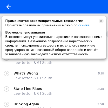
Применяются рекомендательные технологии
Прочитать правила их применении можно по
Каталог
Рекомендации
ссылке
.
Возможны упоминания
В контенте могут упоминаться наркотики и связанная с ними
информация. Незаконное потребление наркотических
Betcha
2:52
средств, психотропных веществ и их аналогов причиняет
Lew Jetton & 61 South
вред здоровью, их незаконный оборот запрещён и влечёт
установленную законодательством ответственность
Sure Are My Baby
4:48
Lew Jetton & 61 South
What's Wrong
5:10
Lew Jetton & 61 South
State Line Blues
3:39
Lew Jetton & 61 South
Drinking Again
3:58