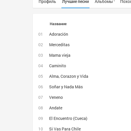
Профиль
Лучшие песни
Альбомы
Похо
1
Название
Adoración
Merceditas
Mama vieja
Caminito
Alma, Corazon y Vida
Soñar y Nada Más
Veneno
Andate
El Encuentro (Cueca)
Si Vas Para Chile