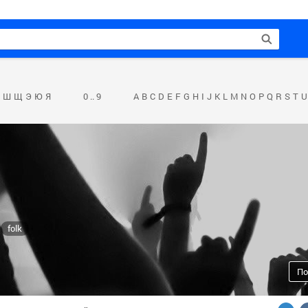
Ш
Щ
Э
Ю
Я
0 .. 9
A
B
C
D
E
F
G
H
I
J
K
L
M
N
O
P
Q
R
S
T
U
folk
По