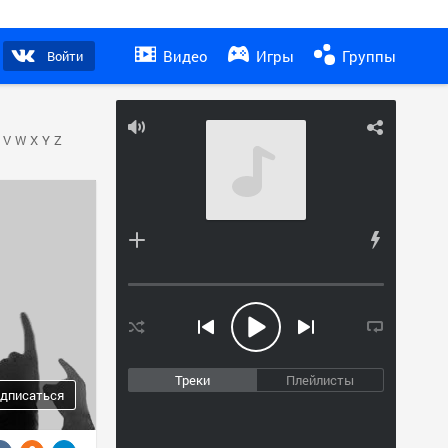
Видео
Игры
Группы
Войти
V
W
X
Y
Z
Треки
Плейлисты
дписаться