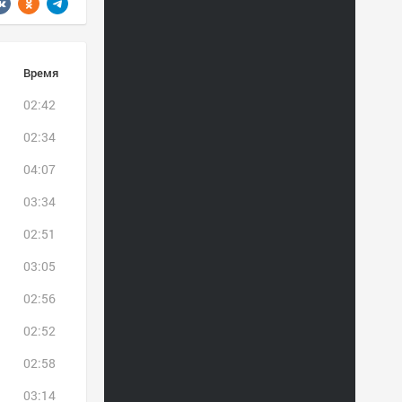
Время
02:42
02:34
04:07
03:34
02:51
03:05
02:56
02:52
02:58
03:14