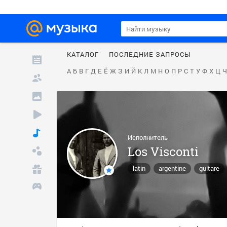
КАТАЛОГ
ПОСЛЕДНИЕ ЗАПРОСЫ
А
Б
В
Г
Д
Е
Ё
Ж
З
И
Й
К
Л
М
Н
О
П
Р
С
Т
У
Ф
Х
Ц
Ч
Исполнитель
Los Visconti
latin
argentine
guitare