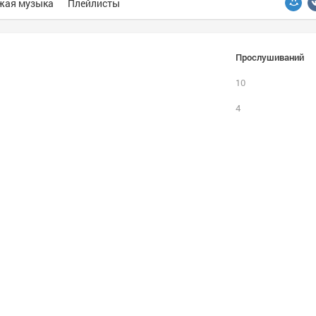
жая музыка
Плейлисты
Прослушиваний
10
4