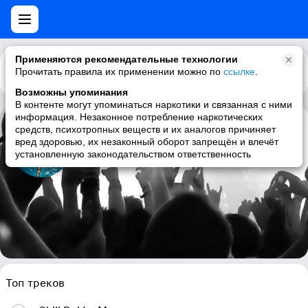
Применяются рекомендательные технологии
Прочитать правила их применении можно по
Каталог
Рекомендации
ссылке
.
Возможны упоминания
В контенте могут упоминаться наркотики и связанная с ними
информация. Незаконное потребление наркотических
средств, психотропных веществ и их аналогов причиняет
Lullaby Lounge
вред здоровью, их незаконный оборот запрещён и влечёт
установленную законодательством ответственность
chillout, lounge, downtempo
Топ треков