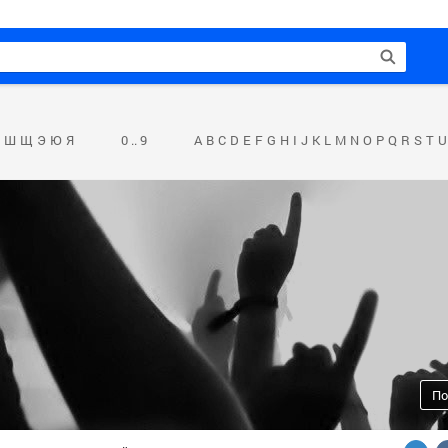
Ш
Щ
Э
Ю
Я
0 .. 9
A
B
C
D
E
F
G
H
I
J
K
L
M
N
O
P
Q
R
S
T
U
По