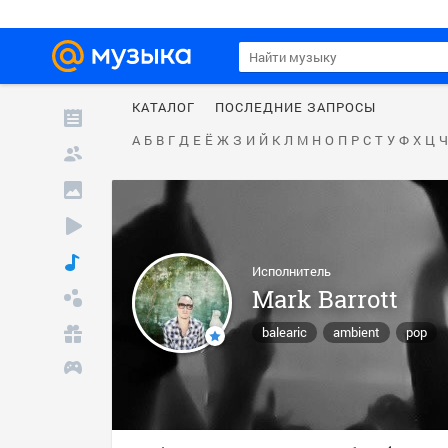
КАТАЛОГ
ПОСЛЕДНИЕ ЗАПРОСЫ
А
Б
В
Г
Д
Е
Ё
Ж
З
И
Й
К
Л
М
Н
О
П
Р
С
Т
У
Ф
Х
Ц
Ч
Исполнитель
Mark Barrott
balearic
ambient
pop