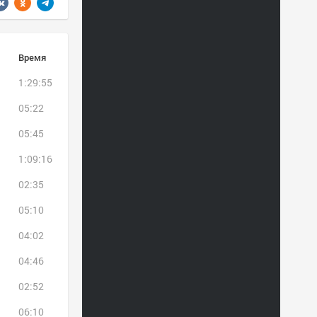
Время
1:29:55
05:22
05:45
1:09:16
02:35
05:10
04:02
04:46
02:52
06:10