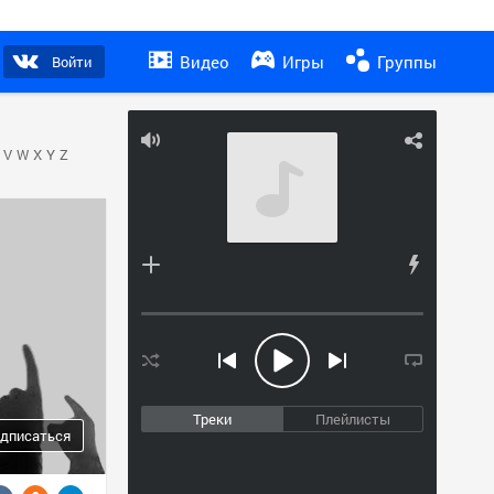
Видео
Игры
Группы
Войти
V
W
X
Y
Z
Треки
Плейлисты
дписаться