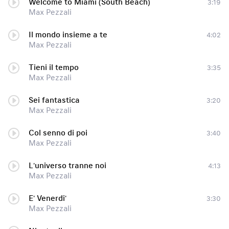
Welcome to Miami (South Beach)
3:19
Max Pezzali
Il mondo insieme a te
4:02
Max Pezzali
Tieni il tempo
3:35
Max Pezzali
Sei fantastica
3:20
Max Pezzali
Col senno di poi
3:40
Max Pezzali
L'universo tranne noi
4:13
Max Pezzali
E' Venerdi'
3:30
Max Pezzali