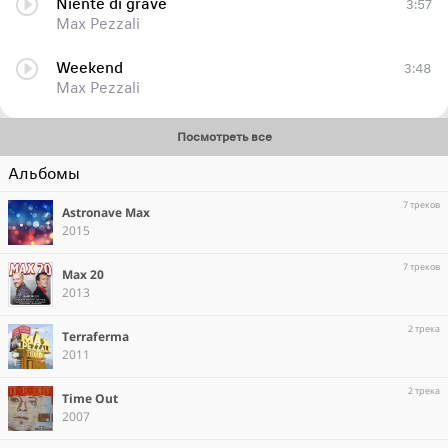
Niente di grave
3:57
Max Pezzali
Weekend
3:48
Max Pezzali
Посмотреть все
Альбомы
7 треков
Astronave Max
2015
7 треков
Max 20
2013
2 трека
Terraferma
2011
2 трека
Time Out
2007