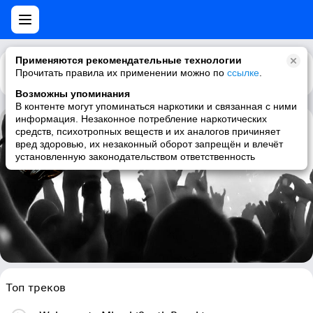
Применяются рекомендательные технологии
Прочитать правила их применении можно по
Каталог
Рекомендации
ссылке
.
Возможны упоминания
В контенте могут упоминаться наркотики и связанная с ними
информация. Незаконное потребление наркотических
средств, психотропных веществ и их аналогов причиняет
Max Pezzali
вред здоровью, их незаконный оборот запрещён и влечёт
установленную законодательством ответственность
italian, pop, singer-songwriter, italian pop
Топ треков