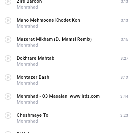
Zire Baroon
3:13
Mehrshad
Mano Mehmoone Khodet Kon
3:13
Mehrshad
Mazerat Mikham (DJ Mamsi Remix)
3:15
Mehrshad
Dokhtare Mahtab
3:27
Mehrshad
Montazer Bash
3:10
Mehrshad
Mehrshad - 03 Masalan, www.irdz.com
3:44
Mehrshad
Cheshmaye To
3:23
Mehrshad