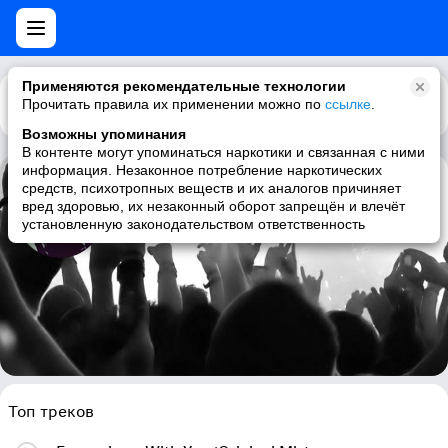
Применяются рекомендательные технологии
Прочитать правила их применении можно по
Каталог
Рекомендации
ссылке
.
Возможны упоминания
В контенте могут упоминаться наркотики и связанная с ними
информация. Незаконное потребление наркотических
средств, психотропных веществ и их аналогов причиняет
Mhammed El Alami
вред здоровью, их незаконный оборот запрещён и влечёт
установленную законодательством ответственность
trance, uplifting trance, elektro-trance
Топ треков