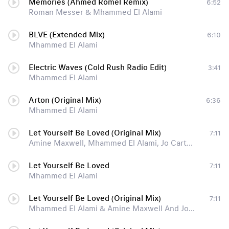
Memories (Ahmed Romel Remix)
6:52
Roman Messer & Mhammed El Alami
BLVE (Extended Mix)
6:10
Mhammed El Alami
Electric Waves (Cold Rush Radio Edit)
3:41
Mhammed El Alami
Arton (Original Mix)
6:36
Mhammed El Alami
Let Yourself Be Loved (Original Mix)
7:11
Amine Maxwell, Mhammed El Alami, Jo Cartwright
Let Yourself Be Loved
7:11
Mhammed El Alami
Let Yourself Be Loved (Original Mix)
7:11
Mhammed El Alami & Amine Maxwell And Jo Cartwright