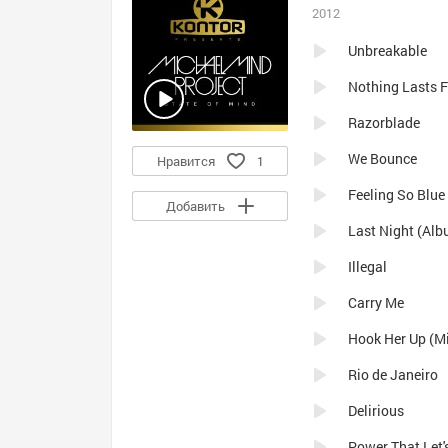
2012
Unbreakable
Nothing Lasts F
Razorblade
We Bounce
Нравится
1
Feeling So Blue
Добавить
Last Night (Alb
Illegal
Carry Me
Hook Her Up (Mi
Rio de Janeiro
Delirious
Power That Let'