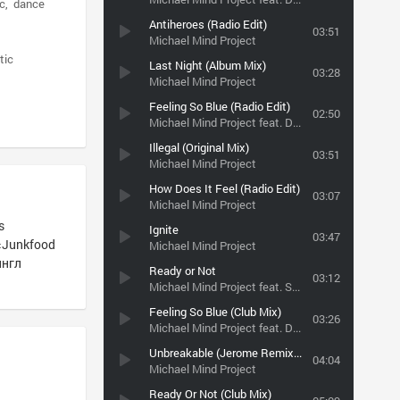
ic
dance
Antiheroes (Radio Edit)
03:51
Michael Mind Project
tic
Last Night (Album Mix)
03:28
Michael Mind Project
Feeling So Blue (Radio Edit)
02:50
Michael Mind Project feat. Dante Thomas
Illegal (Original Mix)
03:51
Michael Mind Project
How Does It Feel (Radio Edit)
03:07
Michael Mind Project
s
Ignite
03:47
«Junkfood
Michael Mind Project
ингл
Ready or Not
03:12
Michael Mind Project feat. Sean Kingston
Feeling So Blue (Club Mix)
03:26
Michael Mind Project feat. Dante Thomas
Unbreakable (Jerome Remix) http://vk.com/ksandrlmusic Лучшая музыка у нас
04:04
Michael Mind Project
Ready Or Not (Club Mix)