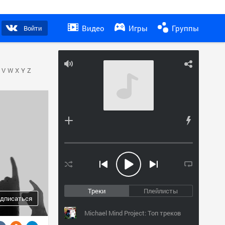
Видео
Игры
Группы
Войти
V
W
X
Y
Z
Треки
Плейлисты
дписаться
Michael Mind Project: Топ треков