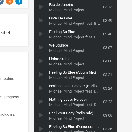
Rio de Janeiro
03:13
Michael Mind Project
Give Me Love
03:49
Michael Mind Project feat. Birk Storm
Feeling So Blue
 Mind
02:48
Michael Mind Project feat. Dante Thomas
We Bounce
03:07
Michael Mind Project
Unbreakable
04:06
Michael Mind Project
Feeling So Blue (Album Mix)
03:21
Michael Mind Project
l techno
Nothing Last Forever (Radio Edit) cамая клубная музыка только у нас, заходи к нам http://vk.com/clubmusictlt
03:24
Michael Mind Project feat. Dante Thomas
e
progressive house
Nothing Lasts Forever
03:23
Michael Mind Project feat. Dante Thomas
Feel Your Body (radio mix)
tro house
03:05
Michael Mind Project
Feeling So Blue (Dancecom Project remix)
03:36
Michael Mind Project feat. Dante Thomas