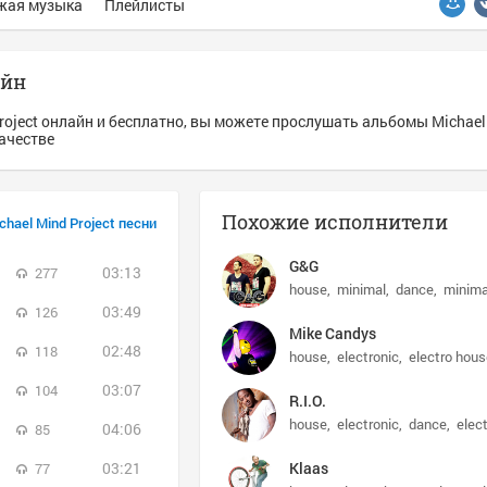
жая музыка
Плейлисты
айн
roject онлайн и бесплатно, вы можете прослушать альбомы Michael
качестве
Похожие исполнители
chael Mind Project песни
G&G
03:13
277
house
minimal
dance
minima
03:49
126
Mike Candys
02:48
118
house
electronic
electro hous
03:07
104
R.I.O.
house
electronic
dance
elec
04:06
85
03:21
Klaas
77