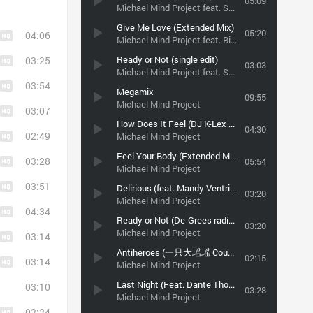
05:09
Michael Mind Project feat. Sean Kingston
Give Me Love (Extended Mix)
05:20
04:06
Michael Mind Project feat. Birk Storm
Ready or Not (single edit)
03:25
03:03
Michael Mind Project feat. Sean Kingston
03:54
Megamix
09:55
Michael Mind Project
03:07
How Does It Feel (DJ K-Lex Dutch Mix) [Dutch House] [2011] [public27380885]
04:30
02:49
Michael Mind Project
Feel Your Body (Extended Mix)
03:28
05:54
Michael Mind Project
03:51
Delirious (feat. Mandy Ventrice & Carlprit) (Club Edit)
03:20
Michael Mind Project
04:34
Ready or Not (De-Grees radio edit)
03:20
Michael Mind Project
03:14
Antiheroes (一只大瑶瑶 Coub version)
02:15
03:14
Michael Mind Project
Last Night (Feat. Dante Thomas)
03:10
03:28
Michael Mind Project
03:34