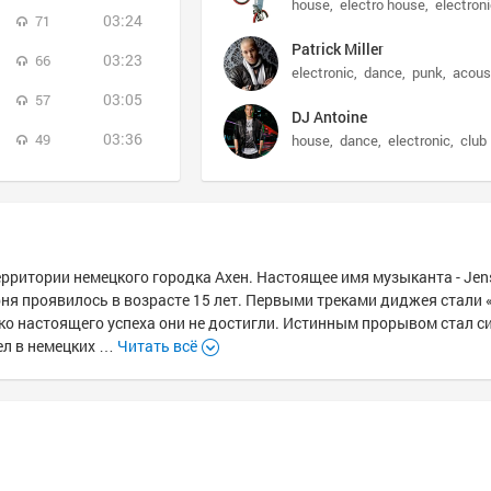
house
electro house
electron
03:24
71
Patrick Miller
03:23
66
electronic
dance
punk
acous
03:05
57
DJ Antoine
03:36
49
house
dance
electronic
club
территории немецкого городка Ахен. Настоящее имя музыканта - Jen
арня проявилось в возрасте 15 лет. Первыми треками диджея стали 
днако настоящего успеха они не достигли. Истинным прорывом стал с
сел в немецких …
Читать всё