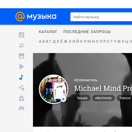
КАТАЛОГ
ПОСЛЕДНИЕ ЗАПРОСЫ
А
Б
В
Г
Д
Е
Ё
Ж
З
И
Й
К
Л
М
Н
О
П
Р
С
Т
У
Ф
Х
Ц
Ч
Исполнитель
Michael Mind Pro
house
electronic
trance