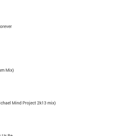
orever
um Mix)
chael Mind Project 2k13 mix)
s Us Be