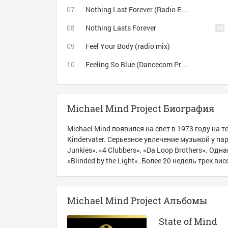
Nothing Last Forever (Radio Edit) cамая клубная музыка только у нас, заходи к нам http://vk.com/clubmusictlt
Nothing Lasts Forever
Feel Your Body (radio mix)
Feeling So Blue (Dancecom Project remix)
Michael Mind Project Биография
Michael Mind появился на свет в 1973 году на 
Kindervater. Серьезное увлечение музыкой у п
Junkies», «4 Clubbers», «Da Loop Brothers». О
«Blinded by the Light». Более 20 недель трек ви
Michael Mind Project Альбомы
State of Mind