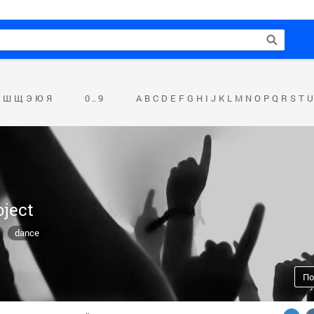
Ш
Щ
Э
Ю
Я
0 .. 9
A
B
C
D
E
F
G
H
I
J
K
L
M
N
O
P
Q
R
S
T
U
ject
dance
По