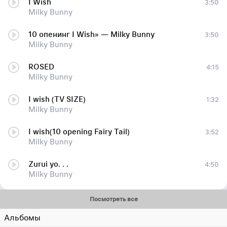
I Wish
3:50
Milky Bunny
10 опенинг I Wish» — Milky Bunny
3:50
Milky Bunny
ROSED
4:15
Milky Bunny
I wish (TV SIZE)
1:32
Milky Bunny
I wish(10 opening Fairy Tail)
3:52
Milky Bunny
Zurui yo. . .
4:50
Milky Bunny
Посмотреть все
Альбомы