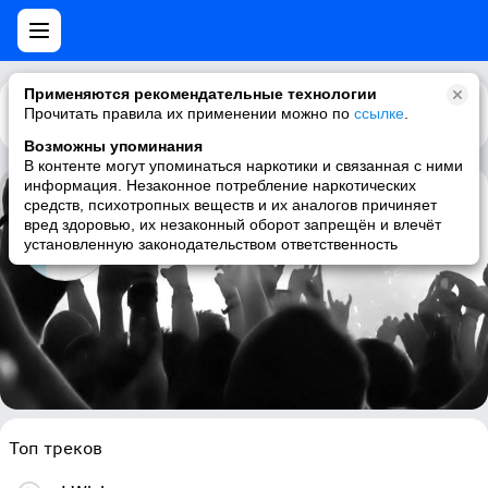
Применяются рекомендательные технологии
Прочитать правила их применении можно по
Каталог
Рекомендации
ссылке
.
Возможны упоминания
В контенте могут упоминаться наркотики и связанная с ними
информация. Незаконное потребление наркотических
средств, психотропных веществ и их аналогов причиняет
Milky Bunny
вред здоровью, их незаконный оборот запрещён и влечёт
установленную законодательством ответственность
j-pop, japanese, female vocalists, pop rock
Топ треков