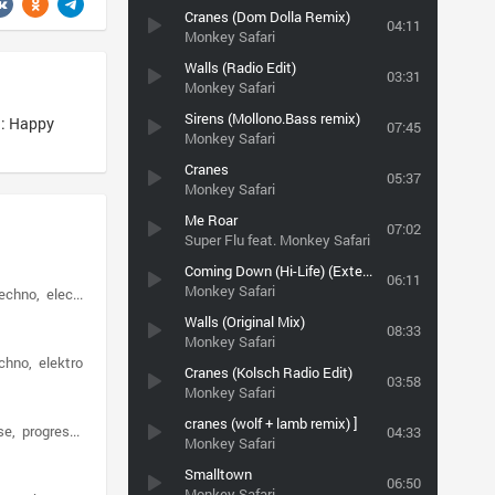
Cranes (Dom Dolla Remix)
04:11
Monkey Safari
Walls (Radio Edit)
03:31
Monkey Safari
Sirens (Mollono.Bass remix)
: Happy
07:45
Monkey Safari
Cranes
05:37
Monkey Safari
Me Roar
07:02
Super Flu feat. Monkey Safari
Coming Down (Hi-Life) (Extended Mix)
06:11
Monkey Safari
techno
electronic
Walls (Original Mix)
08:33
Monkey Safari
echno
elektro
Cranes (Kolsch Radio Edit)
03:58
Monkey Safari
cranes (wolf + lamb remix) ]
se
progressive house
04:33
Monkey Safari
Smalltown
06:50
Monkey Safari