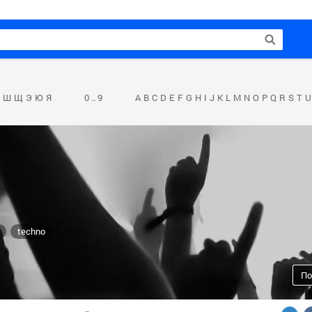
Ш
Щ
Э
Ю
Я
0 .. 9
A
B
C
D
E
F
G
H
I
J
K
L
M
N
O
P
Q
R
S
T
U
techno
По